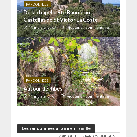
RANDONNÉES
De la chapelle Ste Baume au
Castellas de St Victor La Coste
11 mois environ
Ajouter un commentaire
RANDONNÉES
Autour de Ribes
11 mois environ
Ajouter un commentaire
Les randonnées à faire en famille
VOIR TOUTES LES RANDOS FAMILIALES