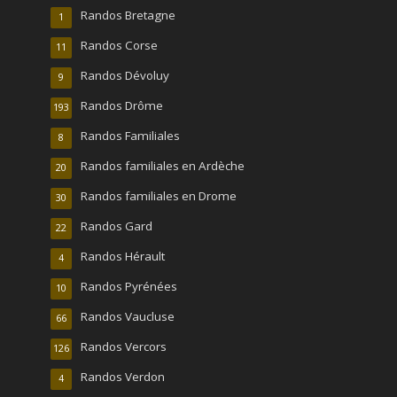
Randos Bretagne
1
Randos Corse
11
Randos Dévoluy
9
Randos Drôme
193
Randos Familiales
8
Randos familiales en Ardèche
20
Randos familiales en Drome
30
Randos Gard
22
Randos Hérault
4
Randos Pyrénées
10
Randos Vaucluse
66
Randos Vercors
126
Randos Verdon
4