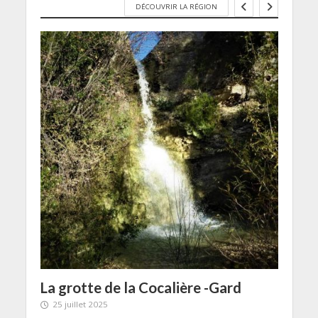
DÉCOUVRIR LA RÉGION
tre
La grotte de la Cocalière -Gard
Que
25 juillet 2025
Ver