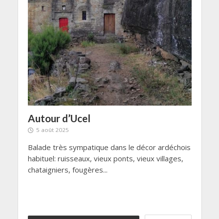
Autour d’Ucel
Les
5 août 2025
18 
Balade très sympatique dans le décor ardéchois
Encor
is à
habituel: ruisseaux, vieux ponts, vieux villages,
de to
chataigniers, fougères...
plate