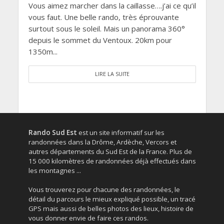
Vous aimez marcher dans la caillasse….j’ai ce qu’il
vous faut. Une belle rando, très éprouvante
surtout sous le soleil. Mais un panorama 360°
depuis le sommet du Ventoux. 20km pour
1350m...
LIRE LA SUITE
Rando Sud Est
est un site informatif sur les
randonnées dans la Drôme, Ardèche, Vercors et
autres départements du Sud Est de la France. Plus de
15 000 kilomètres de randonnées déjà effectués dans
les montagnes ...
Vous trouverez pour chacune des randonnées, le
détail du parcours le mieux expliqué possible, un tracé
GPS mais aussi de belles photos des lieux, histoire de
vous donner envie de faire ces randos.