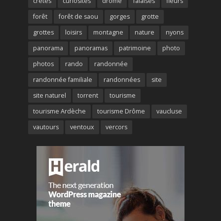
crêtes
curiosités
drôme
falaises
fleurs
forêt
forêt de saou
gorges
grotte
grottes
loisirs
montagne
nature
nyons
panorama
panoramas
patrimoine
photo
photos
rando
randonnée
randonnée familiale
randonnées
site
site naturel
torrent
tourisme
tourisme Ardèche
tourisme Drôme
vaucluse
vautours
ventoux
vercors