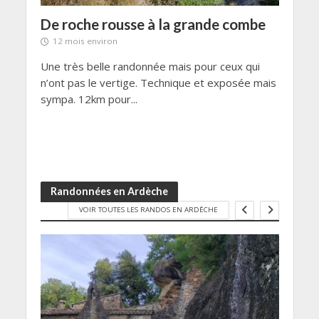
De roche rousse à la grande combe
La 
12 mois environ
1 a
ues
Une très belle randonnée mais pour ceux qui
Une v
 des
n’ont pas le vertige. Technique et exposée mais
Verco
sympa. 12km pour...
D+ . 
Randonnées en Ardèche
VOIR TOUTES LES RANDOS EN ARDÈCHE