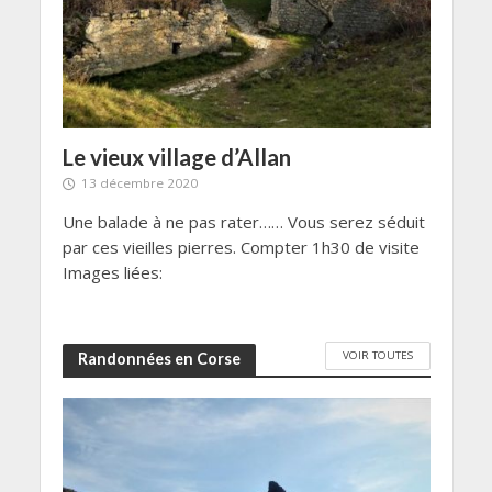
hône
m au
Le vieux village d’Allan
le v
 un
13 décembre 2020
18
Une balade à ne pas rater…… Vous serez séduit
le vi
par ces vieilles pierres. Compter 1h30 de visite
rebor
Images liées:
la Cla
VOIR TOUTES
Randonnées en Corse