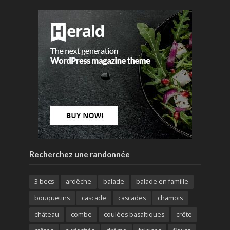
Recherchez une randonnée
3 becs
ardêche
balade
balade en famille
bouquetins
cascade
cascades
chamois
château
combe
coulées basaltiques
crête