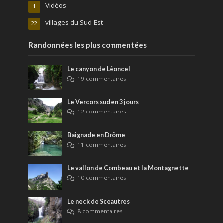
Vidéos
1
villages du Sud-Est
22
Randonnées les plus commentées
Le canyon de Léoncel
19 commentaires
Le Vercors sud en 3 jours
12 commentaires
Baignade en Drôme
11 commentaires
Le vallon de Combeau et la Montagnette
10 commentaires
Le neck de Sceautres
8 commentaires