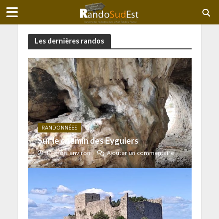
Les dernières randos
RANDONNÉES
Sur le chemin des Eyguiers
11 mois environ
Ajouter un commentaire