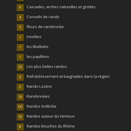
Cascades, arches naturelles et grottes
9
Conseils de rando
4
fleurs de randonnée
5
insolites
1
les libellules
1
les papillons
1
Les plus belles randos
35
Rafraîchissement et baignades dans la région
3
Rando Lozère
2
Randonnées
10
Randos Ardèche
131
Randos autour du Ventoux
10
Randos Bouches du Rhône
8