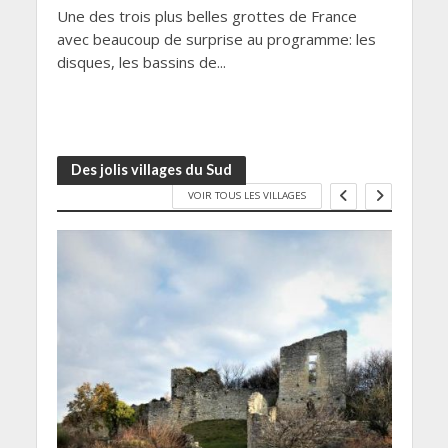
7 m
Une des trois plus belles grottes de France
avec beaucoup de surprise au programme: les
Quel
disques, les bassins de...
donne
Combe
Des jolis villages du Sud
VOIR TOUS LES VILLAGES