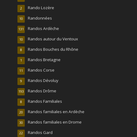
Rando Lozère
2
Randonnées
10
Randos Ardèche
131
Randos autour du Ventoux
10
Randos Bouches du Rhône
8
Randos Bretagne
1
Randos Corse
11
Randos Dévoluy
9
Randos Drôme
193
Randos Familiales
8
Randos familiales en Ardèche
20
Randos familiales en Drome
30
Randos Gard
22