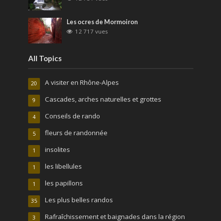
Les ocres de Mormoiron
12 717 vues
All Topics
A visiter en Rhône-Alpes
20
Cascades, arches naturelles et grottes
9
Conseils de rando
4
fleurs de randonnée
5
insolites
1
les libellules
1
les papillons
1
Les plus belles randos
35
Rafraîchissement et baignades dans la région
3