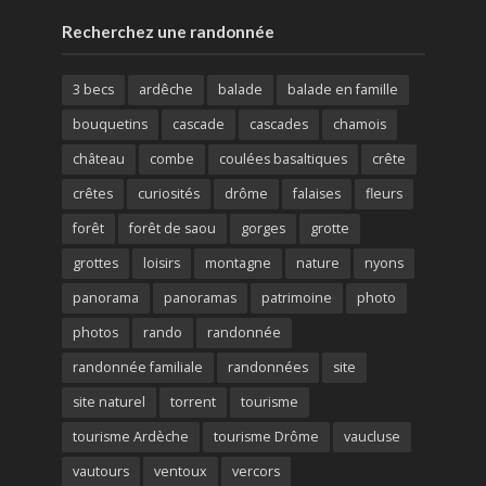
Recherchez une randonnée
3 becs
ardêche
balade
balade en famille
bouquetins
cascade
cascades
chamois
château
combe
coulées basaltiques
crête
crêtes
curiosités
drôme
falaises
fleurs
forêt
forêt de saou
gorges
grotte
grottes
loisirs
montagne
nature
nyons
panorama
panoramas
patrimoine
photo
photos
rando
randonnée
randonnée familiale
randonnées
site
site naturel
torrent
tourisme
tourisme Ardèche
tourisme Drôme
vaucluse
vautours
ventoux
vercors