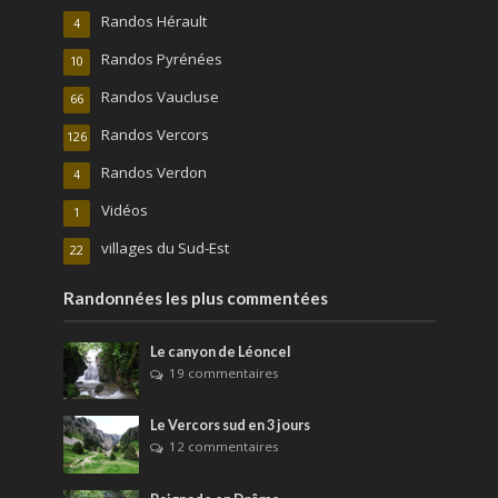
Randos Hérault
4
Randos Pyrénées
10
Randos Vaucluse
66
Randos Vercors
126
Randos Verdon
4
Vidéos
1
villages du Sud-Est
22
Randonnées les plus commentées
Le canyon de Léoncel
19 commentaires
Le Vercors sud en 3 jours
12 commentaires