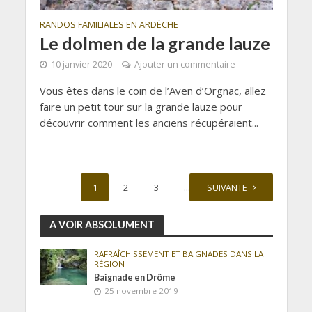
RANDOS FAMILIALES EN ARDÈCHE
Le dolmen de la grande lauze
10 janvier 2020
Ajouter un commentaire
Vous êtes dans le coin de l’Aven d’Orgnac, allez
faire un petit tour sur la grande lauze pour
découvrir comment les anciens récupéraient...
1
2
3
…
SUIVANTE
5
A VOIR ABSOLUMENT
RAFRAÎCHISSEMENT ET BAIGNADES DANS LA
RÉGION
Baignade en Drôme
25 novembre 2019