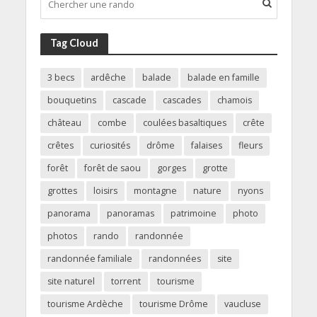
Tag Cloud
3 becs
ardêche
balade
balade en famille
bouquetins
cascade
cascades
chamois
château
combe
coulées basaltiques
crête
crêtes
curiosités
drôme
falaises
fleurs
forêt
forêt de saou
gorges
grotte
grottes
loisirs
montagne
nature
nyons
panorama
panoramas
patrimoine
photo
photos
rando
randonnée
randonnée familiale
randonnées
site
site naturel
torrent
tourisme
tourisme Ardèche
tourisme Drôme
vaucluse