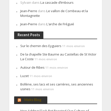
Sylvain
dans
La cascade d’Imbours
Jean-Pierre
dans
Le vallon de Combeau et la
Montagnette
Jean-Pierre
dans
L’arche de Fréguié
Recent Posts
Sur le chemin des Eyguiers
11 mois environ
De la chapelle Ste Baume au Castellas de St Victor
La Coste
11 mois environ
Autour de Ribes
11 mois environ
Luzet
11 mois environ
Bollène, ses lacs et ses carrières, ses anciennes
usines
11 mois environ
Meks Blog
How Adding Slack Bot Boosted Our Culture of