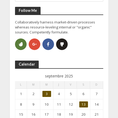
Follow Me
Collaboratively harness market-driven processes
whereas resource-leveling internal or "organic"
sources. Competently formulate.
Calendar
septembre 2025
L
M
M
J
V
S
D
1
2
3
4
5
6
7
8
9
10
11
12
13
14
15
16
17
18
19
20
21