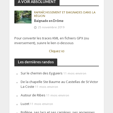
A VOIR ABSOLUMENT
RAFRAÎCHISSEMENT ET BAIGNADES DANS LA
RÉGION
Baignade en Drôme
25 novembre 2019
Pour convertir les traces KML en fichiers GPX (ou
inversement), suivre le lien ci-dessous
Cliquez ici
Les dernières randos
Sur le chemin des Eyguiers
11 mois environ
De la chapelle Ste Baume au Castellas de St Victor
La Coste
11 mois environ
Autour de Ribes
11 mois environ
Luzet
11 mois environ
Bollène, ses lacs et ses carrières, ses anciennes