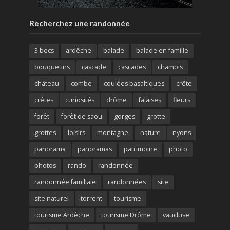
Recherchez une randonnée
3 becs
ardêche
balade
balade en famille
bouquetins
cascade
cascades
chamois
château
combe
coulées basaltiques
crête
crêtes
curiosités
drôme
falaises
fleurs
forêt
forêt de saou
gorges
grotte
grottes
loisirs
montagne
nature
nyons
panorama
panoramas
patrimoine
photo
photos
rando
randonnée
randonnée familiale
randonnées
site
site naturel
torrent
tourisme
tourisme Ardèche
tourisme Drôme
vaucluse