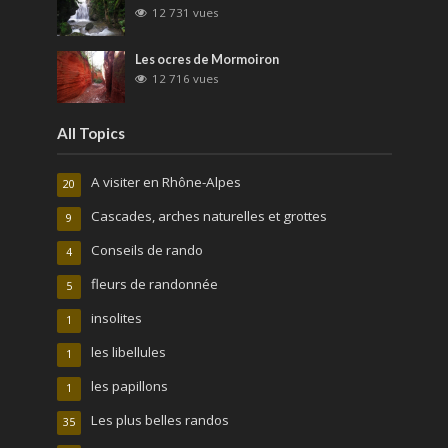
12 731 vues
Les ocres de Mormoiron
12 716 vues
All Topics
A visiter en Rhône-Alpes
20
Cascades, arches naturelles et grottes
9
Conseils de rando
4
fleurs de randonnée
5
insolites
1
les libellules
1
les papillons
1
Les plus belles randos
35