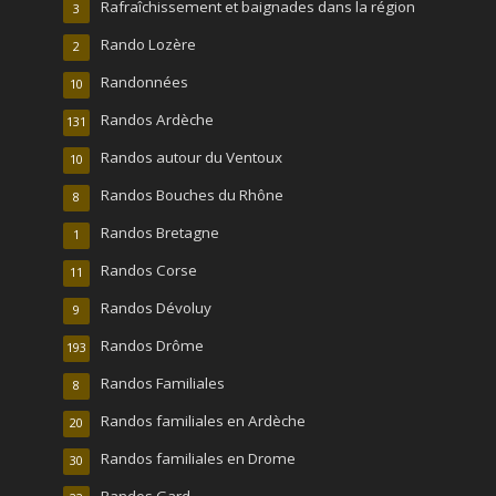
Rafraîchissement et baignades dans la région
3
Rando Lozère
2
Randonnées
10
Randos Ardèche
131
Randos autour du Ventoux
10
Randos Bouches du Rhône
8
Randos Bretagne
1
Randos Corse
11
Randos Dévoluy
9
Randos Drôme
193
Randos Familiales
8
Randos familiales en Ardèche
20
Randos familiales en Drome
30