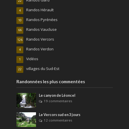
Randos Gard
22
Randos Hérault
4
Randos Pyrénées
10
Randos Vaucluse
66
Randos Vercors
126
Randos Verdon
4
Vidéos
1
villages du Sud-Est
22
Randonnées les plus commentées
Le canyon de Léoncel
19 commentaires
Le Vercors sud en 3 jours
12 commentaires