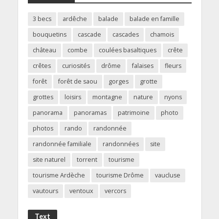
3 becs
ardêche
balade
balade en famille
bouquetins
cascade
cascades
chamois
château
combe
coulées basaltiques
crête
crêtes
curiosités
drôme
falaises
fleurs
forêt
forêt de saou
gorges
grotte
grottes
loisirs
montagne
nature
nyons
panorama
panoramas
patrimoine
photo
photos
rando
randonnée
randonnée familiale
randonnées
site
site naturel
torrent
tourisme
tourisme Ardèche
tourisme Drôme
vaucluse
vautours
ventoux
vercors
Text