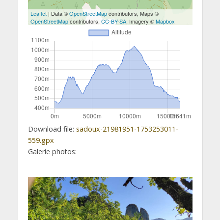
Leaflet
| Data ©
OpenStreetMap
contributors, Maps ©
OpenStreetMap
contributors,
CC-BY-SA
, Imagery ©
Mapbox
Download file:
sadoux-21981951-1753253011-
559.gpx
Galerie photos: