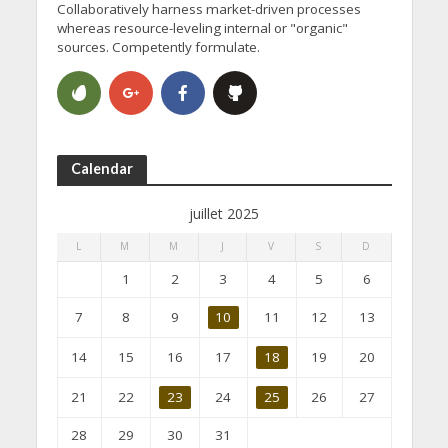
Collaboratively harness market-driven processes
whereas resource-leveling internal or "organic"
sources. Competently formulate.
Calendar
juillet 2025
L
M
M
J
V
S
D
1
2
3
4
5
6
7
8
9
10
11
12
13
14
15
16
17
18
19
20
21
22
23
24
25
26
27
28
29
30
31