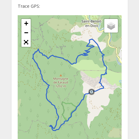
Trace GPS:
+
−