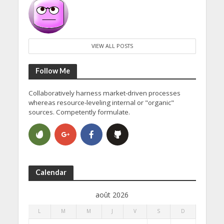
VIEW ALL POSTS
Follow Me
Collaboratively harness market-driven processes
whereas resource-leveling internal or "organic"
sources. Competently formulate.
Calendar
août 2026
L
M
M
J
V
S
D