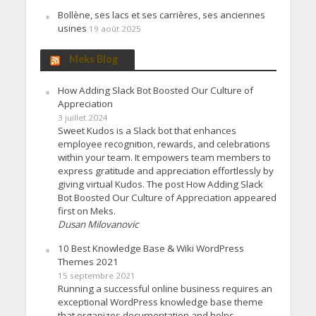
Bollène, ses lacs et ses carrières, ses anciennes
usines
19 août 2025
Meks Blog
How Adding Slack Bot Boosted Our Culture of
Appreciation
3 juillet 2024
Sweet Kudos is a Slack bot that enhances
employee recognition, rewards, and celebrations
within your team. It empowers team members to
express gratitude and appreciation effortlessly by
giving virtual Kudos. The post How Adding Slack
Bot Boosted Our Culture of Appreciation appeared
first on Meks.
Dusan Milovanovic
10 Best Knowledge Base & Wiki WordPress
Themes 2021
15 septembre 2021
Running a successful online business requires an
exceptional WordPress knowledge base theme
that organizes documentation and helps