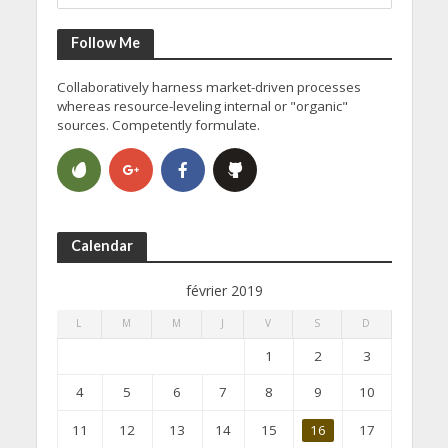
Follow Me
Collaboratively harness market-driven processes
whereas resource-leveling internal or "organic"
sources. Competently formulate.
Calendar
février 2019
L
M
M
J
V
S
D
1
2
3
4
5
6
7
8
9
10
11
12
13
14
15
16
17