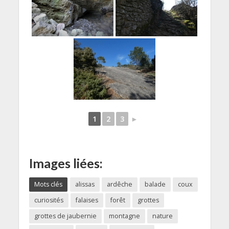
1
2
3
►
Images liées:
Mots clés
alissas
ardêche
balade
coux
curiosités
falaises
forêt
grottes
grottes de jaubernie
montagne
nature