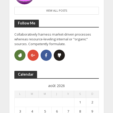
VIEW ALL POSTS
Follow Me
Collaboratively harness market-driven processes
whereas resource-leveling internal or "organic"
sources. Competently formulate.
Calendar
août 2026
L
M
M
J
V
S
D
1
2
3
4
5
6
7
8
9