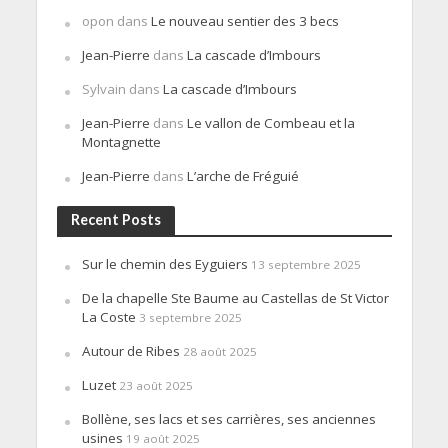
opon
dans
Le nouveau sentier des 3 becs
Jean-Pierre
dans
La cascade d’Imbours
Sylvain
dans
La cascade d’Imbours
Jean-Pierre
dans
Le vallon de Combeau et la
Montagnette
Jean-Pierre
dans
L’arche de Fréguié
Recent Posts
Sur le chemin des Eyguiers
13 septembre 2025
De la chapelle Ste Baume au Castellas de St Victor
La Coste
3 septembre 2025
Autour de Ribes
28 août 2025
Luzet
23 août 2025
Bollène, ses lacs et ses carrières, ses anciennes
usines
19 août 2025