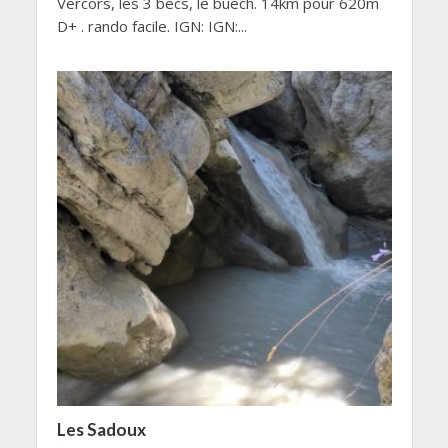
Vercors, les 3 becs, le buech. 14km pour 620m
D+ . rando facile. IGN: IGN:...
Les Sadoux