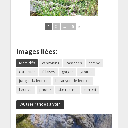
1
2
...
5
►
Images liées:
Mots clés
canyoning
cascades
combe
curiosités
falaises
gorges
grottes
jungle du léoncel
le canyon de léoncel
Léoncel
photos
site naturel
torrent
Autres randos à voir