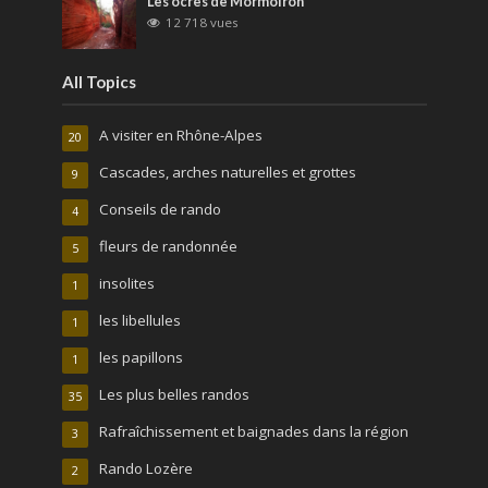
Les ocres de Mormoiron
12 718 vues
All Topics
A visiter en Rhône-Alpes
20
Cascades, arches naturelles et grottes
9
Conseils de rando
4
fleurs de randonnée
5
insolites
1
les libellules
1
les papillons
1
Les plus belles randos
35
Rafraîchissement et baignades dans la région
3
Rando Lozère
2