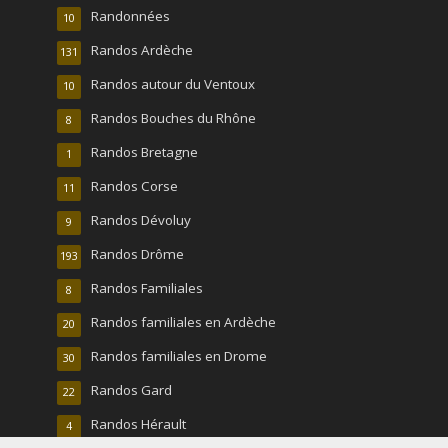
Randonnées
10
Randos Ardèche
131
Randos autour du Ventoux
10
Randos Bouches du Rhône
8
Randos Bretagne
1
Randos Corse
11
Randos Dévoluy
9
Randos Drôme
193
Randos Familiales
8
Randos familiales en Ardèche
20
Randos familiales en Drome
30
Randos Gard
22
Randos Hérault
4