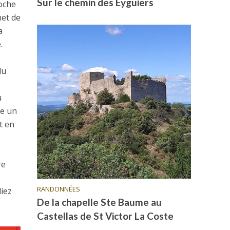
Sur le chemin des Eyguiers
roche
met de
a
.
du
u
ve un
t en
re
a
RANDONNÉES
liez
De la chapelle Ste Baume au
Castellas de St Victor La Coste