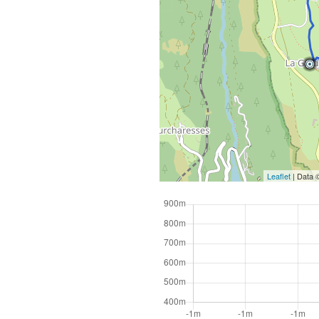
R
Leaflet
| Data