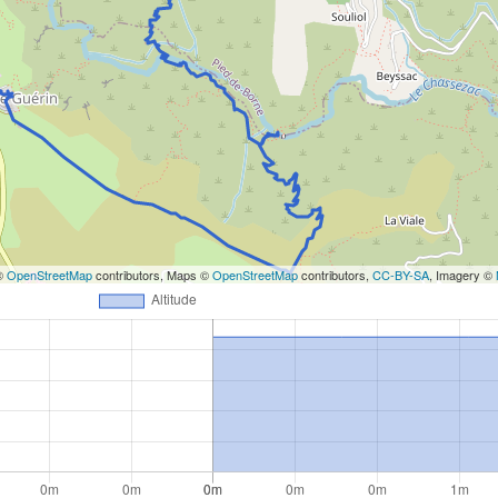
RANDONNÉES
ANDONNÉES
Bollène, ses lacs et ses carrière
Luzet
anciennes usines
 ©
OpenStreetMap
contributors, Maps ©
OpenStreetMap
contributors,
CC-BY-SA
, Imagery ©