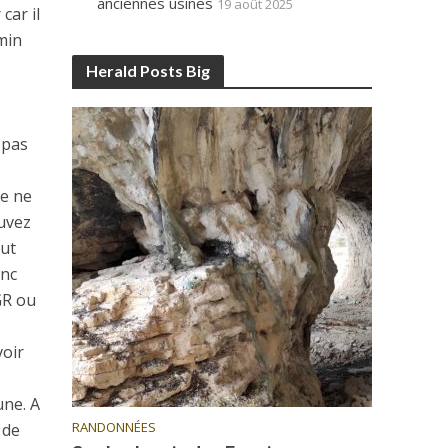
anciennes usines
19 août 2025
car il
min
Herald Posts Big
s
 pas
je ne
ouvez
aut
onc
GR ou
voir
une. A
RANDONNÉES
 de