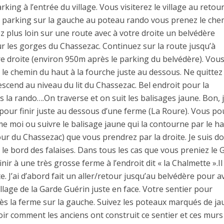
ing à l’entrée du village. Vous visiterez le village au retour 
 du parking sur la gauche au poteau rando vous prenez le che
 plus loin sur une route avec à votre droite un belvédère
ur les gorges du Chassezac. Continuez sur la route jusqu’à
e droite (environ 950m après le parking du belvédère). Vou
 le chemin du haut à la fourche juste au dessous. Ne quittez
descend au niveau du lit du Chassezac. Bel endroit pour la
 la rando….On traverse et on suit les balisages jaune. Bon, 
pour finir juste au dessous d’une ferme (La Roure). Vous p
e moi ou suivre le balisage jaune qui la contourne par le h
our du Chassezac) que vous prendrez par la droite. Je suis d
le bord des falaises. Dans tous les cas que vous preniez le 
inir à une très grosse ferme à l’endroit dit « la Chalmette ».Il
te. J’ai d’abord fait un aller/retour jusqu’au belvédère pour a
illage de la Garde Guérin juste en face. Votre sentier pour
ès la ferme sur la gauche. Suivez les poteaux marqués de ja
 voir comment les anciens ont construit ce sentier et ces murs