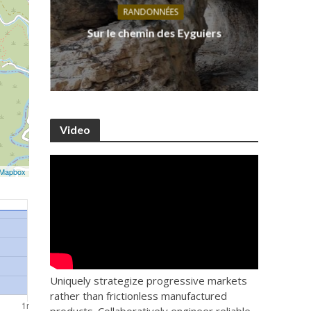
RANDONNÉES
s, ses
D
Sur le chemin des Eyguiers
Ca
Video
Mapbox
Uniquely strategize progressive markets
rather than frictionless manufactured
products. Collaboratively engineer reliable.