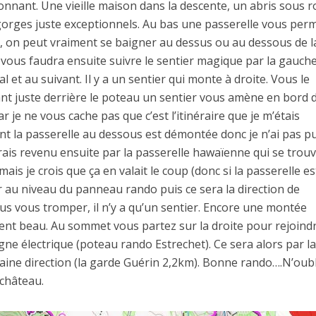
nnant. Une vieille maison dans la descente, un abris sous 
 gorges juste exceptionnels. Au bas une passerelle vous per
à, on peut vraiment se baigner au dessus ou au dessous de l
l vous faudra ensuite suivre le sentier magique par la gauche
 et au suivant. Il y a un sentier qui monte à droite. Vous le
nt juste derrière le poteau un sentier vous amène en bord 
r je ne vous cache pas que c’est l’itinéraire que je m’étais
a passerelle au dessous est démontée donc je n’ai pas p
ais revenu ensuite par la passerelle hawaïenne qui se trou
is je crois que ça en valait le coup (donc si la passerelle es
ur au niveau du panneau rando puis ce sera la direction de
lus vous tromper, il n’y a qu’un sentier. Encore une montée
ment beau. Au sommet vous partez sur la droite pour rejoind
ligne électrique (poteau rando Estrechet). Ce sera alors par l
maine direction (la garde Guérin 2,2km). Bonne rando….N’oub
 château.