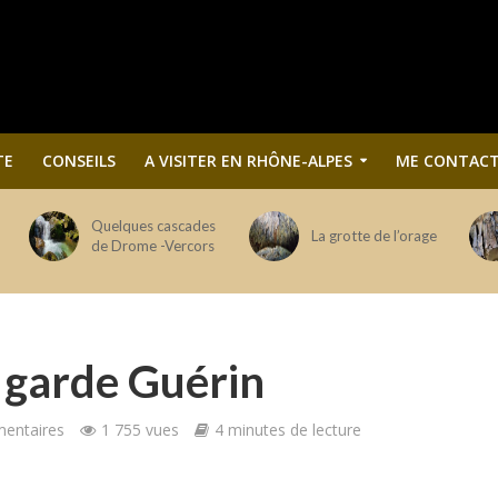
TE
CONSEILS
A VISITER EN RHÔNE-ALPES
ME CONTACT
Quelques cascades
La grotte de l’orage
de Drome -Vercors
 garde Guérin
entaires
1 755 vues
4 minutes de lecture