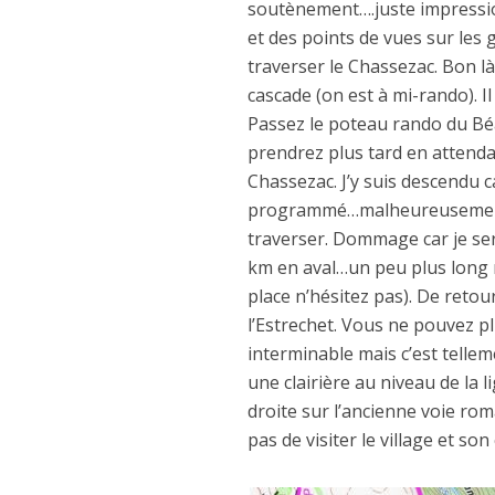
soutènement….juste impressio
et des points de vues sur les
traverser le Chassezac. Bon l
cascade (on est à mi-rando). I
Passez le poteau rando du Béal
prendrez plus tard en attenda
Chassezac. J’y suis descendu ca
programmé…malheureusement l
traverser. Dommage car je ser
km en aval…un peu plus long ma
place n’hésitez pas). De reto
l’Estrechet. Vous ne pouvez p
interminable mais c’est telle
une clairière au niveau de la 
droite sur l’ancienne voie ro
pas de visiter le village et son