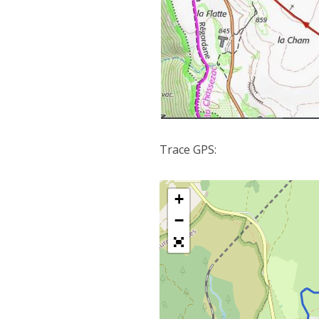
Trace GPS:
+
−