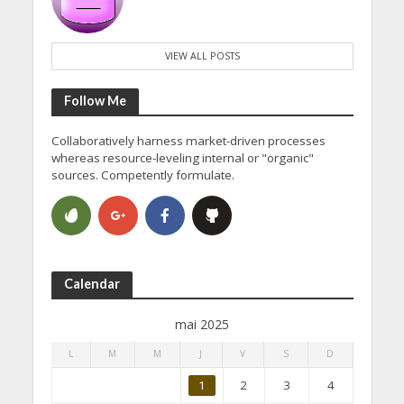
VIEW ALL POSTS
Follow Me
Collaboratively harness market-driven processes
whereas resource-leveling internal or "organic"
sources. Competently formulate.
Calendar
mai 2025
L
M
M
J
V
S
D
1
2
3
4