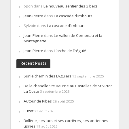
opon
dans
Le nouveau sentier des 3 becs
Jean-Pierre
dans
La cascade d’Imbours
Sylvain
dans
La cascade d’Imbours
Jean-Pierre
dans
Le vallon de Combeau et la
Montagnette
Jean-Pierre
dans
L’arche de Fréguié
Recent Posts
Sur le chemin des Eyguiers
13 septembre 2025
De la chapelle Ste Baume au Castellas de St Victor
La Coste
3 septembre 2025
Autour de Ribes
28 août 2025
Luzet
23 août 2025
Bollène, ses lacs et ses carrières, ses anciennes
usines
19 août 2025