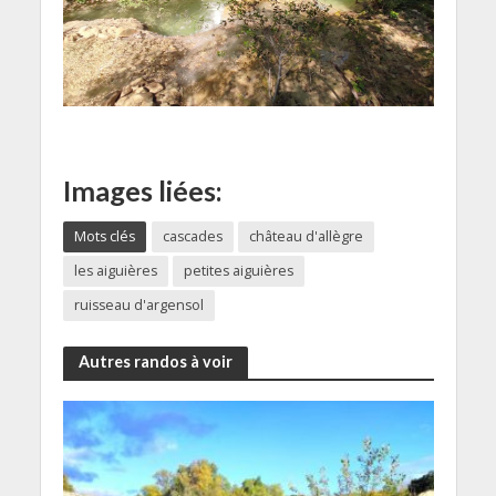
Images liées:
Mots clés
cascades
château d'allègre
les aiguières
petites aiguières
ruisseau d'argensol
Autres randos à voir