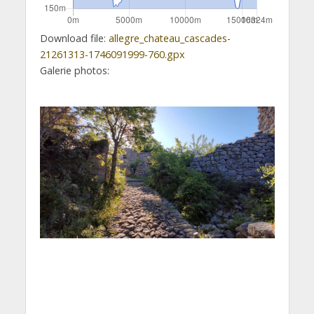
Download file:
allegre_chateau_cascades-
21261313-1746091999-760.gpx
Galerie photos: