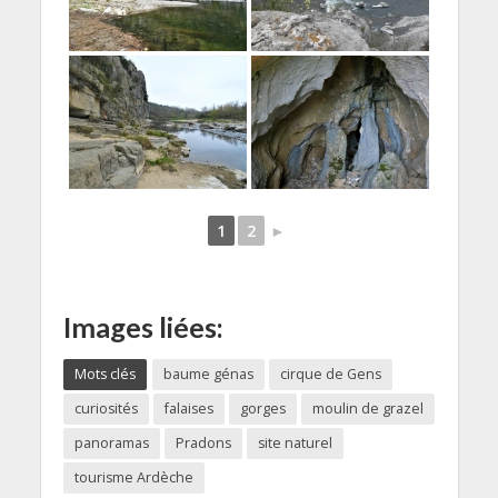
1
2
►
Images liées:
Mots clés
baume génas
cirque de Gens
curiosités
falaises
gorges
moulin de grazel
panoramas
Pradons
site naturel
tourisme Ardèche