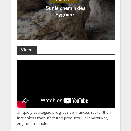
Sur le chemin des
Eyguiers
Video
Uniquely strategize progressive markets rather than
frictionless manufactured products. Collaboratively
engineer reliable.