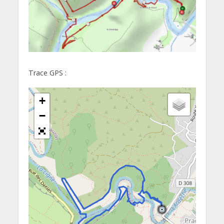
Trace GPS :
+
−