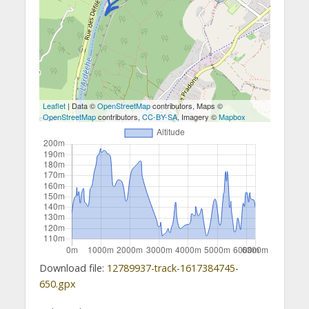
Leaflet
| Data ©
OpenStreetMap
contributors, Maps ©
OpenStreetMap
contributors,
CC-BY-SA
, Imagery ©
Mapbox
Download file:
12789937-track-1617384745-
650.gpx