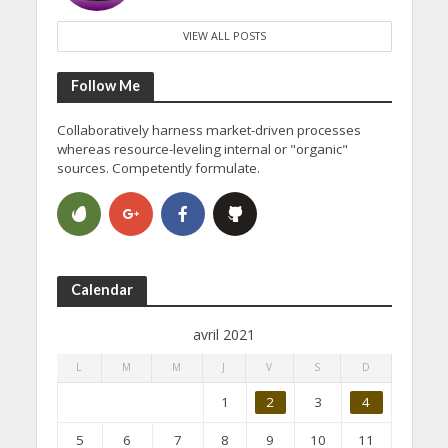
VIEW ALL POSTS
Follow Me
Collaboratively harness market-driven processes
whereas resource-leveling internal or "organic"
sources. Competently formulate.
Calendar
avril 2021
L
M
M
J
V
S
D
1
2
3
4
5
6
7
8
9
10
11