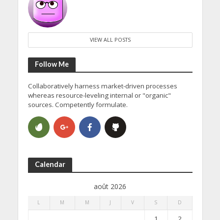
VIEW ALL POSTS
Follow Me
Collaboratively harness market-driven processes
whereas resource-leveling internal or "organic"
sources. Competently formulate.
Calendar
août 2026
L
M
M
J
V
S
D
1
2