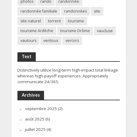
photos
rando
randonnée
randonnée familiale
randonnées
site
site naturel
torrent
tourisme
tourisme Ardèche
tourisme Drôme
vaucluse
vautours
ventoux
vercors
Text
Distinctively utilize long-term high-impact total linkage
whereas high-payoff experiences. Appropriately
communicate 24/365.
Archives
septembre 2025
(2)
août 2025
(6)
juillet 2025
(4)