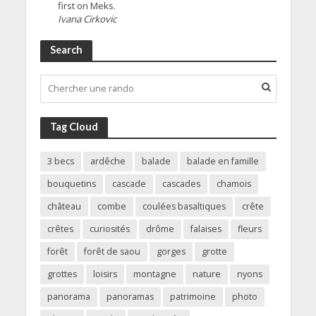
first on Meks.
Ivana Cirkovic
Search
Tag Cloud
3 becs
ardêche
balade
balade en famille
bouquetins
cascade
cascades
chamois
château
combe
coulées basaltiques
crête
crêtes
curiosités
drôme
falaises
fleurs
forêt
forêt de saou
gorges
grotte
grottes
loisirs
montagne
nature
nyons
panorama
panoramas
patrimoine
photo