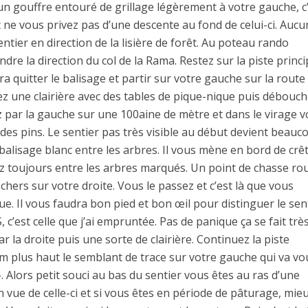
un gouffre entouré de grillage légèrement à votre gauche, c’
et ne vous privez pas d’une descente au fond de celui-ci. Aucu
entier en direction de la lisière de forêt. Au poteau rando
re la direction du col de la Rama. Restez sur la piste princi
ra quitter le balisage et partir sur votre gauche sur la route
sez une clairière avec des tables de pique-nique puis débouc
z par la gauche sur une 100aine de mètre et dans le virage v
u des pins. Le sentier pas très visible au début devient beauc
 balisage blanc entre les arbres. Il vous mène en bord de crê
tez toujours entre les arbres marqués. Un point de chasse ro
hers sur votre droite. Vous le passez et c’est là que vous
ue. Il vous faudra bon pied et bon œil pour distinguer le sen
, c’est celle que j’ai empruntée. Pas de panique ça se fait très
r la droite puis une sorte de clairière. Continuez la piste
0m plus haut le semblant de trace sur votre gauche qui va vo
. Alors petit souci au bas du sentier vous êtes au ras d’une
 vue de celle-ci et si vous êtes en période de pâturage, mie