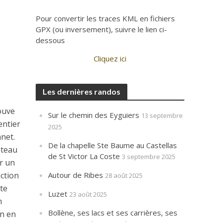
Pour convertir les traces KML en fichiers
GPX (ou inversement), suivre le lien ci-
dessous
Cliquez ici
Les dernières randos
rouve
Sur le chemin des Eyguiers
13 septembre
entier
2025
net.
De la chapelle Ste Baume au Castellas
ateau
de St Victor La Coste
3 septembre 2025
ir un
ection
Autour de Ribes
28 août 2025
ite
Luzet
23 août 2025
m
Bollène, ses lacs et ses carrières, ses
en en