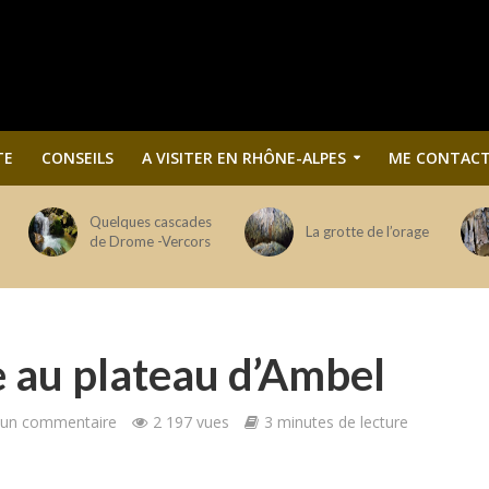
TE
CONSEILS
A VISITER EN RHÔNE-ALPES
ME CONTACT
Quelques cascades
La grotte de l’orage
de Drome -Vercors
 au plateau d’Ambel
 un commentaire
2 197 vues
3 minutes de lecture