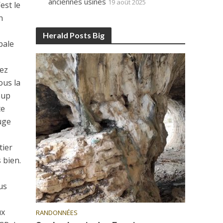
anciennes usines
19 août 2025
est le
n
Herald Posts Big
pale
hez
ous la
oup
te
uge
tier
 bien.
us
ux
RANDONNÉES