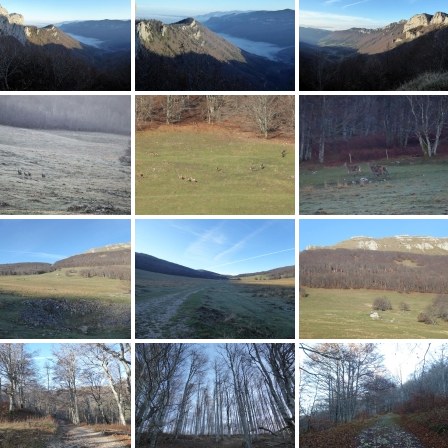
RANDONNÉES
ANDONNÉES
Bollène, ses lacs et ses carrière
Luzet
anciennes usines