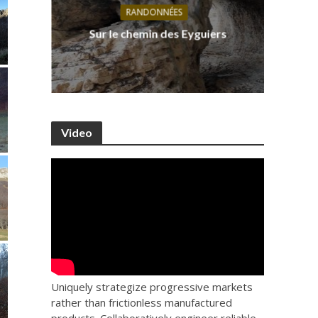
RANDONNÉES
s, ses
D
Sur le chemin des Eyguiers
Ca
Video
Uniquely strategize progressive markets
rather than frictionless manufactured
products. Collaboratively engineer reliable.