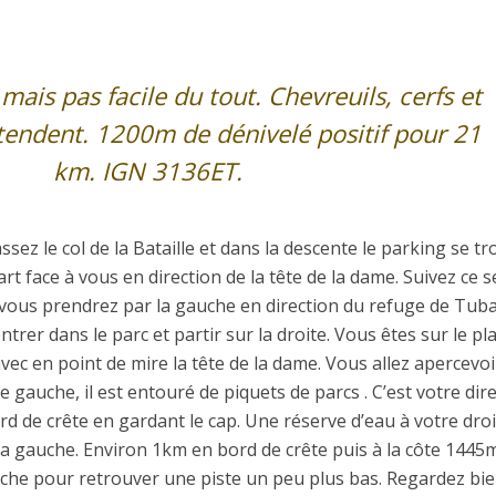
mais pas facile du tout. Chevreuils, cerfs et
tendent. 1200m de dénivelé positif pour 21
km. IGN 3136ET.
sez le col de la Bataille et dans la descente le parking se t
part face à vous en direction de la tête de la dame. Suivez ce s
 vous prendrez par la gauche en direction du refuge de Tuba
trer dans le parc et partir sur la droite. Vous êtes sur le pl
vec en point de mire la tête de la dame. Vous allez apercevo
 gauche, il est entouré de piquets de parcs . C’est votre dir
d de crête en gardant le cap. Une réserve d’eau à votre dro
 la gauche. Environ 1km en bord de crête puis à la côte 1445
che pour retrouver une piste un peu plus bas. Regardez bi