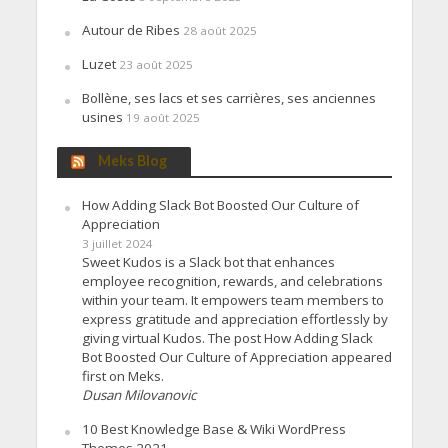
Autour de Ribes
28 août 2025
Luzet
23 août 2025
Bollène, ses lacs et ses carrières, ses anciennes
usines
19 août 2025
Meks Blog
How Adding Slack Bot Boosted Our Culture of
Appreciation
3 juillet 2024
Sweet Kudos is a Slack bot that enhances
employee recognition, rewards, and celebrations
within your team. It empowers team members to
express gratitude and appreciation effortlessly by
giving virtual Kudos. The post How Adding Slack
Bot Boosted Our Culture of Appreciation appeared
first on Meks.
Dusan Milovanovic
10 Best Knowledge Base & Wiki WordPress
Themes 2021