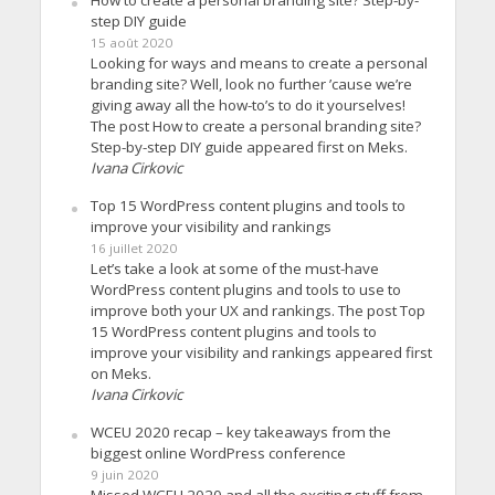
step DIY guide
15 août 2020
Looking for ways and means to create a personal
branding site? Well, look no further ’cause we’re
giving away all the how-to’s to do it yourselves!
The post How to create a personal branding site?
Step-by-step DIY guide appeared first on Meks.
Ivana Cirkovic
Top 15 WordPress content plugins and tools to
improve your visibility and rankings
16 juillet 2020
Let’s take a look at some of the must-have
WordPress content plugins and tools to use to
improve both your UX and rankings. The post Top
15 WordPress content plugins and tools to
improve your visibility and rankings appeared first
on Meks.
Ivana Cirkovic
WCEU 2020 recap – key takeaways from the
biggest online WordPress conference
9 juin 2020
Missed WCEU 2020 and all the exciting stuff from