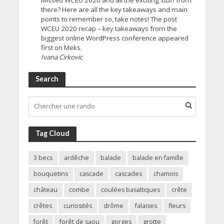
there? Here are all the key takeaways and main
points to remember so, take notes! The post
WCEU 2020 recap – key takeaways from the
biggest online WordPress conference appeared
first on Meks.
Ivana Cirkovic
Search
Tag Cloud
3 becs
ardêche
balade
balade en famille
bouquetins
cascade
cascades
chamois
château
combe
coulées basaltiques
crête
crêtes
curiosités
drôme
falaises
fleurs
forêt
forêt de saou
gorges
grotte