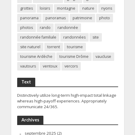
grottes
loisirs
montagne
nature
nyons
panorama
panoramas
patrimoine
photo
photos
rando
randonnée
randonnée familiale
randonnées
site
site naturel
torrent
tourisme
tourisme Ardèche
tourisme Drôme
vaucluse
vautours
ventoux
vercors
Text
Distinctively utilize long-term high-impact total linkage
whereas high-payoff experiences. Appropriately
communicate 24/365.
Archives
septembre 2025
(2)