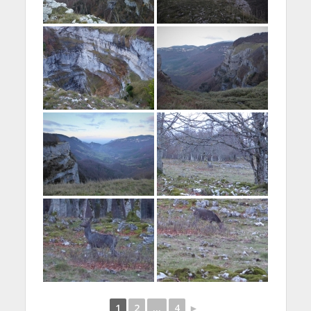
1
2
...
4
►