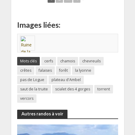
Images liées:
Mots clés
cerfs
chamois
chevreuils
crêtes
falaises
forêt
la lyonne
pas de Logue
plateau d'Ambel
saut de la truite
scialet des 4 gorges
torrent
vercors
Autres randos à voir