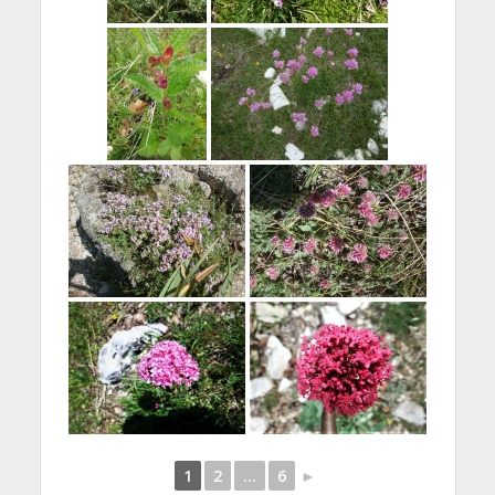
1
2
...
6
►