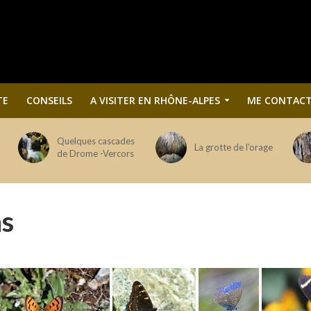
TE
CONSEILS
A VISITER EN RHÔNE-ALPES
ME CONTACT
Quelques cascades
La grotte de l’orage
de Drome -Vercors
ns