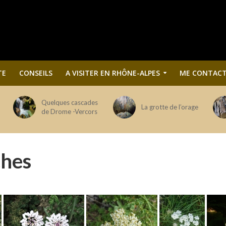
TE
CONSEILS
A VISITER EN RHÔNE-ALPES
ME CONTACT
Quelques cascades
La grotte de l’orage
de Drome -Vercors
ches