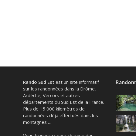
Rando Sud Est
est un site informatif
Randonné
sur les randonnées dans la Drôme,
Ardèche, Vercors et autres
départements du Sud Est de la France.
Plus de 15 000 kilomètres de
randonnées déjà effectués dans les
montagnes ...
Vous trouverez pour chacune des