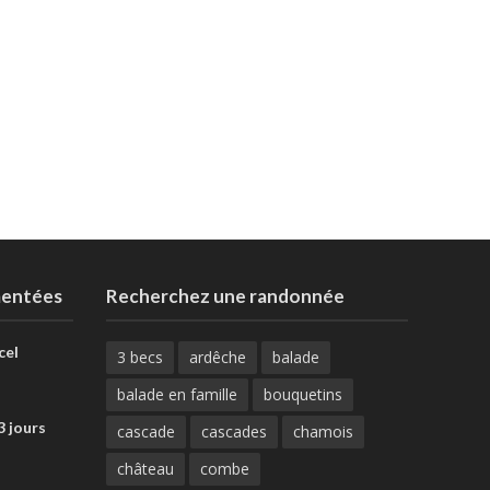
mentées
Recherchez une randonnée
cel
3 becs
ardêche
balade
balade en famille
bouquetins
3 jours
cascade
cascades
chamois
château
combe