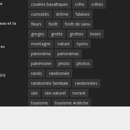
me
coulées basaltiques
crête
crêtes
curiosités
drôme
falaises
eau et la
fleurs
forêt
forêt de saou
gorges
grotte
grottes
loisirs
montagne
nature
nyons
res
panorama
panoramas
patrimoine
photo
photos
rando
randonnée
randonnée familiale
randonnées
site
site naturel
torrent
tourisme
tourisme Ardèche
tourisme Drôme
vaucluse
vautours
ventoux
vercors