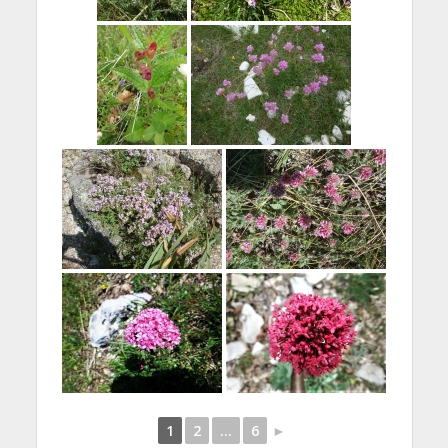
1
2
...
6
►