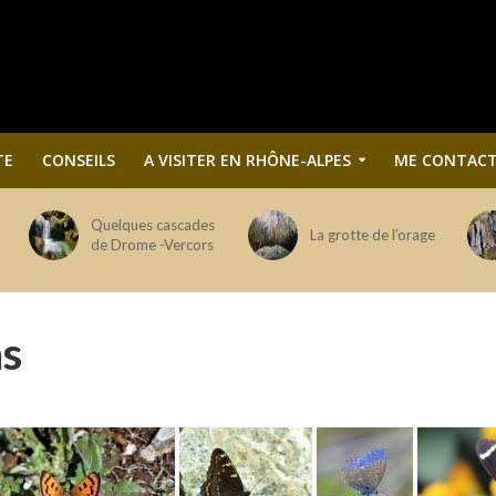
TE
CONSEILS
A VISITER EN RHÔNE-ALPES
ME CONTACT
Quelques cascades
La grotte de l’orage
de Drome -Vercors
ns