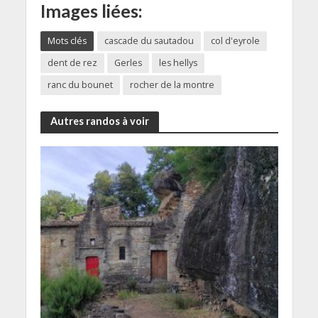
Images liées:
Mots clés
cascade du sautadou
col d'eyrole
dent de rez
Gerles
les hellys
ranc du bounet
rocher de la montre
Autres randos à voir