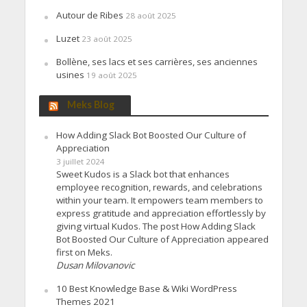
Autour de Ribes
28 août 2025
Luzet
23 août 2025
Bollène, ses lacs et ses carrières, ses anciennes
usines
19 août 2025
Meks Blog
How Adding Slack Bot Boosted Our Culture of
Appreciation
3 juillet 2024
Sweet Kudos is a Slack bot that enhances
employee recognition, rewards, and celebrations
within your team. It empowers team members to
express gratitude and appreciation effortlessly by
giving virtual Kudos. The post How Adding Slack
Bot Boosted Our Culture of Appreciation appeared
first on Meks.
Dusan Milovanovic
10 Best Knowledge Base & Wiki WordPress
Themes 2021