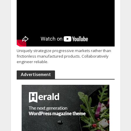
Uniquely strategize progressive markets rather than
frictionless manufactured products. Collaboratively
engineer reliable.
Advertisement