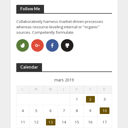
Follow Me
Collaboratively harness market-driven processes
whereas resource-leveling internal or "organic"
sources. Competently formulate.
Calendar
mars 2019
L
M
M
J
V
S
D
1
2
3
4
5
6
7
8
9
10
11
12
13
14
15
16
17