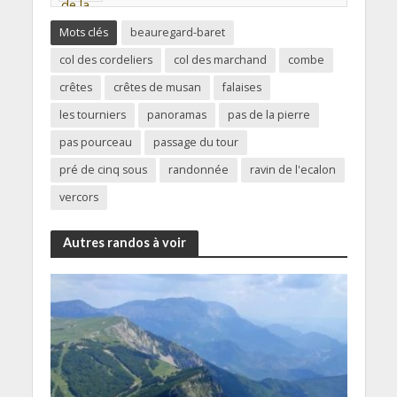
Mots clés
beauregard-baret
col des cordeliers
col des marchand
combe
crêtes
crêtes de musan
falaises
les tourniers
panoramas
pas de la pierre
pas pourceau
passage du tour
pré de cinq sous
randonnée
ravin de l'ecalon
vercors
Autres randos à voir