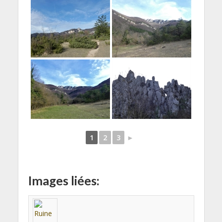
1
2
3
►
Images liées: