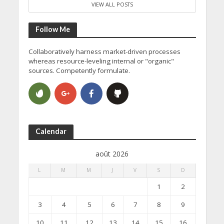
VIEW ALL POSTS
Follow Me
Collaboratively harness market-driven processes
whereas resource-leveling internal or "organic"
sources. Competently formulate.
Calendar
août 2026
L
M
M
J
V
S
D
1
2
3
4
5
6
7
8
9
10
11
12
13
14
15
16