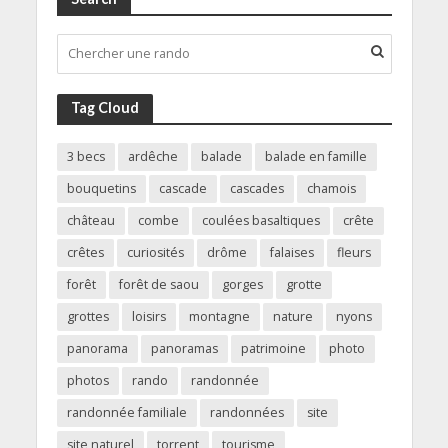
Tag Cloud
3 becs
ardêche
balade
balade en famille
bouquetins
cascade
cascades
chamois
château
combe
coulées basaltiques
crête
crêtes
curiosités
drôme
falaises
fleurs
forêt
forêt de saou
gorges
grotte
grottes
loisirs
montagne
nature
nyons
panorama
panoramas
patrimoine
photo
photos
rando
randonnée
randonnée familiale
randonnées
site
site naturel
torrent
tourisme