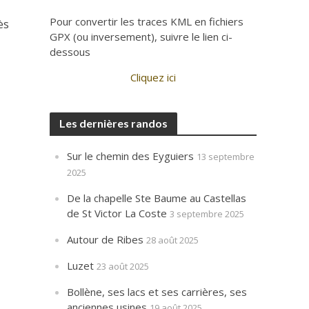
Pour convertir les traces KML en fichiers
ès
GPX (ou inversement), suivre le lien ci-
dessous
Cliquez ici
Les dernières randos
Sur le chemin des Eyguiers
13 septembre
2025
De la chapelle Ste Baume au Castellas
de St Victor La Coste
3 septembre 2025
Autour de Ribes
28 août 2025
Luzet
23 août 2025
Bollène, ses lacs et ses carrières, ses
anciennes usines
19 août 2025