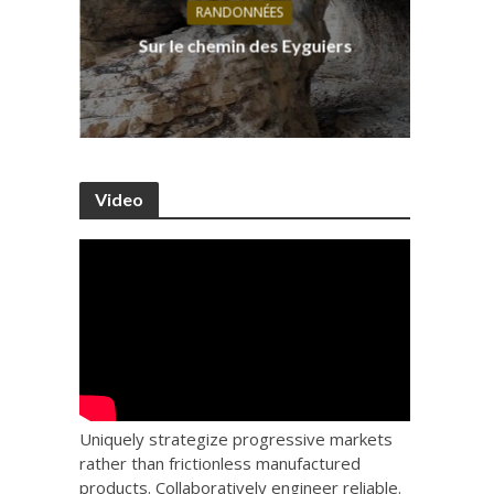
RANDONNÉES
s, ses
D
Sur le chemin des Eyguiers
Ca
Video
Uniquely strategize progressive markets
rather than frictionless manufactured
products. Collaboratively engineer reliable.