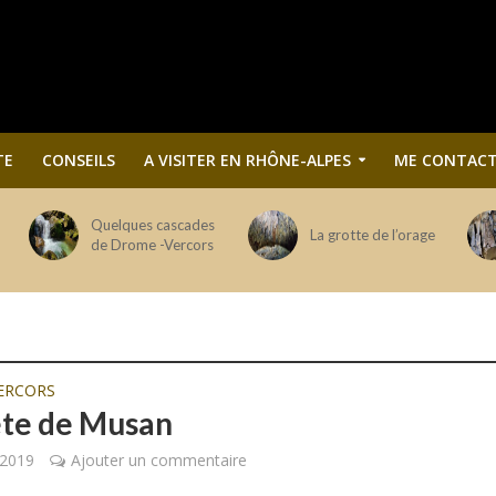
TE
CONSEILS
A VISITER EN RHÔNE-ALPES
ME CONTACT
Quelques cascades
La grotte de l’orage
de Drome -Vercors
ERCORS
ête de Musan
 2019
Ajouter un commentaire