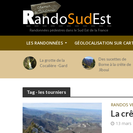
LES RANDONNÉES
GÉOLOCALISATION SUR CAR
Des sucettes de
La grotte de la
Borne à la crête de
Cocalière -Gard
Jiboui
Tag - les tourniers
RANDOS V
La cr
13 mars