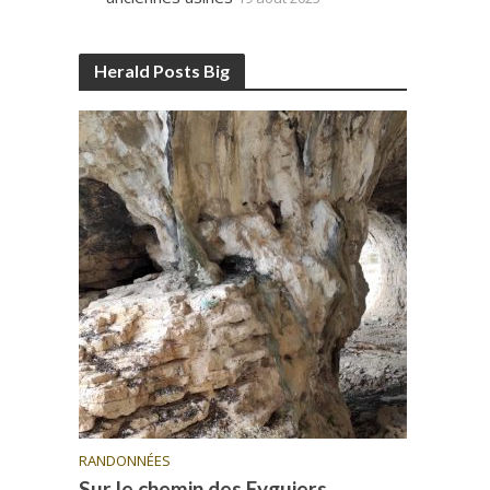
Herald Posts Big
RANDONNÉES
Sur le chemin des Eyguiers