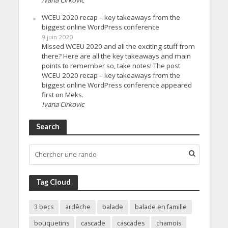
WCEU 2020 recap – key takeaways from the
biggest online WordPress conference
9 juin 2020
Missed WCEU 2020 and all the exciting stuff from
there? Here are all the key takeaways and main
points to remember so, take notes! The post
WCEU 2020 recap – key takeaways from the
biggest online WordPress conference appeared
first on Meks.
Ivana Cirkovic
Search
Tag Cloud
3 becs
ardêche
balade
balade en famille
bouquetins
cascade
cascades
chamois