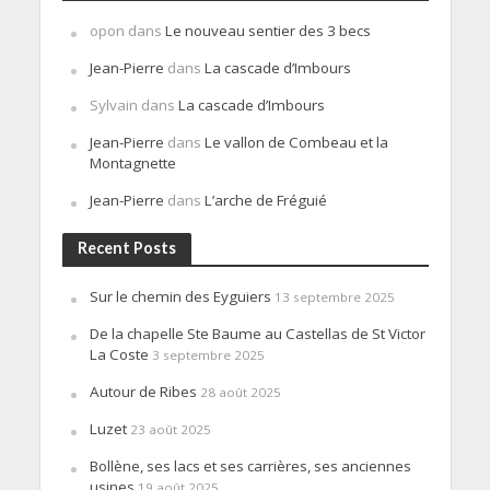
opon
dans
Le nouveau sentier des 3 becs
Jean-Pierre
dans
La cascade d’Imbours
Sylvain
dans
La cascade d’Imbours
Jean-Pierre
dans
Le vallon de Combeau et la
Montagnette
Jean-Pierre
dans
L’arche de Fréguié
Recent Posts
Sur le chemin des Eyguiers
13 septembre 2025
De la chapelle Ste Baume au Castellas de St Victor
La Coste
3 septembre 2025
Autour de Ribes
28 août 2025
Luzet
23 août 2025
Bollène, ses lacs et ses carrières, ses anciennes
usines
19 août 2025