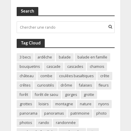
Search
Tag Cloud
3 becs
ardêche
balade
balade en famille
bouquetins
cascade
cascades
chamois
château
combe
coulées basaltiques
crête
crêtes
curiosités
drôme
falaises
fleurs
forêt
forêt de saou
gorges
grotte
grottes
loisirs
montagne
nature
nyons
panorama
panoramas
patrimoine
photo
photos
rando
randonnée