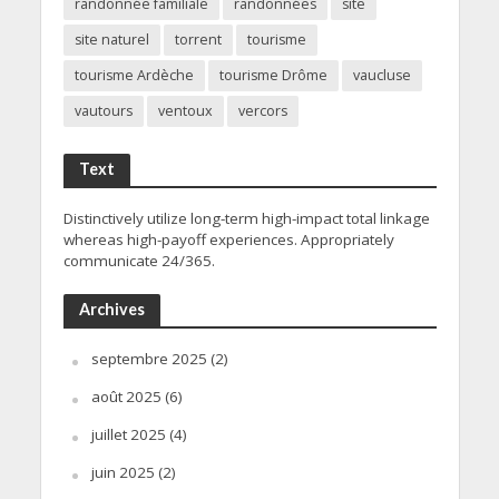
randonnée familiale
randonnées
site
site naturel
torrent
tourisme
tourisme Ardèche
tourisme Drôme
vaucluse
vautours
ventoux
vercors
Text
Distinctively utilize long-term high-impact total linkage
whereas high-payoff experiences. Appropriately
communicate 24/365.
Archives
septembre 2025
(2)
août 2025
(6)
juillet 2025
(4)
juin 2025
(2)