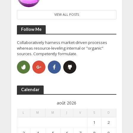
VIEW ALL POSTS
Follow Me
Collaboratively harness market-driven processes
whereas resource-leveling internal or "organic"
sources. Competently formulate.
Calendar
août 2026
L
M
M
J
V
S
D
1
2