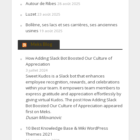
Autour de Ribes
28 août 2025
Luzet
23 août 2025
Bollène, ses lacs et ses carrières, ses anciennes
usines
19 août 2025
Meks Blog
How Adding Slack Bot Boosted Our Culture of
Appreciation
3 juillet 2024
Sweet Kudos is a Slack bot that enhances
employee recognition, rewards, and celebrations
within your team. It empowers team members to
express gratitude and appreciation effortlessly by
giving virtual Kudos. The post How Adding Slack
Bot Boosted Our Culture of Appreciation appeared
first on Meks.
Dusan Milovanovic
10 Best Knowledge Base & Wiki WordPress
Themes 2021