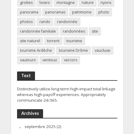
grottes
loisirs
montagne
nature
nyons
panorama
panoramas
patrimoine
photo
photos
rando
randonnée
randonnée familiale
randonnées
site
site naturel
torrent
tourisme
tourisme Ardèche
tourisme Drôme
vaucluse
vautours
ventoux
vercors
Text
Distinctively utilize long-term high-impact total linkage
whereas high-payoff experiences. Appropriately
communicate 24/365.
Archives
septembre 2025
(2)