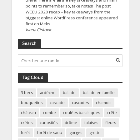
there? Here are all the key takeaways and main
points to remember so, take notes! The post
WCEU 2020 recap – key takeaways from the
biggest online WordPress conference appeared
first on Meks.
Ivana Cirkovic
Search
Tag Cloud
3 becs
ardêche
balade
balade en famille
bouquetins
cascade
cascades
chamois
château
combe
coulées basaltiques
crête
crêtes
curiosités
drôme
falaises
fleurs
forêt
forêt de saou
gorges
grotte