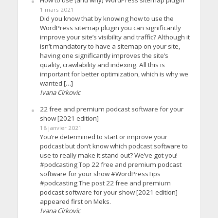
How to use (and why) WordPress sitemap plugin
1 mars 2021
Did you know that by knowing how to use the
WordPress sitemap plugin you can significantly
improve your site’s visibility and traffic? Although it
isn’t mandatory to have a sitemap on your site,
having one significantly improves the site’s
quality, crawlability and indexing. All this is
important for better optimization, which is why we
wanted […]
Ivana Cirkovic
22 free and premium podcast software for your
show [2021 edition]
18 janvier 2021
You’re determined to start or improve your
podcast but don’t know which podcast software to
use to really make it stand out? We’ve got you!
#podcasting Top 22 free and premium podcast
software for your show #WordPressTips
#podcasting The post 22 free and premium
podcast software for your show [2021 edition]
appeared first on Meks.
Ivana Cirkovic