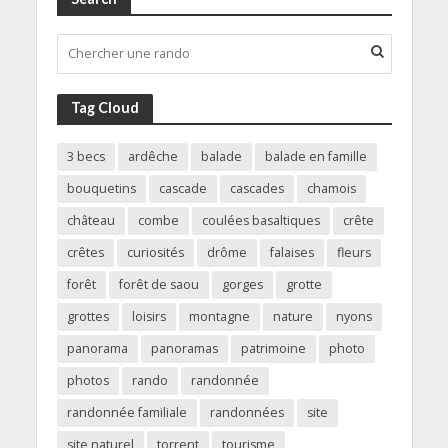
Tag Cloud
3 becs
ardêche
balade
balade en famille
bouquetins
cascade
cascades
chamois
château
combe
coulées basaltiques
crête
crêtes
curiosités
drôme
falaises
fleurs
forêt
forêt de saou
gorges
grotte
grottes
loisirs
montagne
nature
nyons
panorama
panoramas
patrimoine
photo
photos
rando
randonnée
randonnée familiale
randonnées
site
site naturel
torrent
tourisme