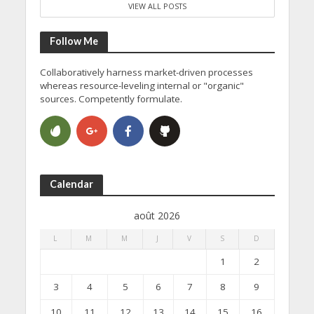
VIEW ALL POSTS
Follow Me
Collaboratively harness market-driven processes
whereas resource-leveling internal or "organic"
sources. Competently formulate.
Calendar
août 2026
L
M
M
J
V
S
D
1
2
3
4
5
6
7
8
9
10
11
12
13
14
15
16