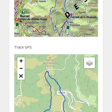
Trace GPS:
+
−