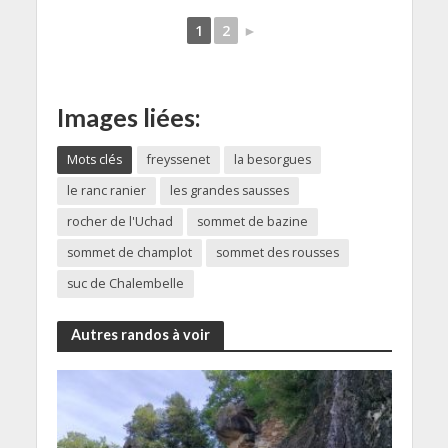
1
2
►
Images liées:
Mots clés
freyssenet
la besorgues
le ranc ranier
les grandes sausses
rocher de l'Uchad
sommet de bazine
sommet de champlot
sommet des rousses
suc de Chalembelle
Autres randos à voir