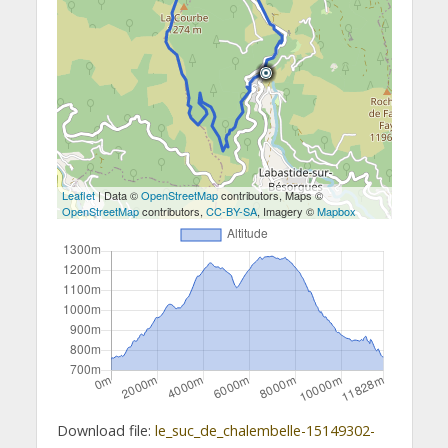
Leaflet
| Data ©
OpenStreetMap
contributors, Maps ©
OpenStreetMap
contributors,
CC-BY-SA
, Imagery ©
Mapbox
Download file:
le_suc_de_chalembelle-15149302-