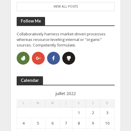
VIEW ALL POSTS
Follow Me
Collaboratively harness market-driven processes
whereas resource-leveling internal or "organic"
sources. Competently formulate.
Calendar
juillet 2022
L
M
M
J
V
S
D
1
2
3
4
5
6
7
8
9
10