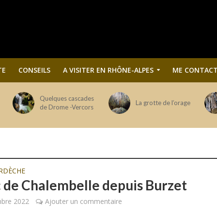
TE
CONSEILS
A VISITER EN RHÔNE-ALPES
ME CONTACT
Quelques cascades
La grotte de l’orage
de Drome -Vercors
RDÈCHE
c de Chalembelle depuis Burzet
mbre 2022
Ajouter un commentaire