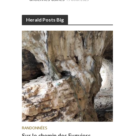
Herald Posts Big
RANDONNÉES
Sur le chemin des Eyguiers