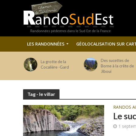
LES RANDONNÉES
GÉOLOCALISATION SUR CAR
Des sucettes de
La grotte de la
Borne à la crête de
Cocalière -Gard
Jiboui
Tag - le villar
RANDOS A
Le su
1 septe