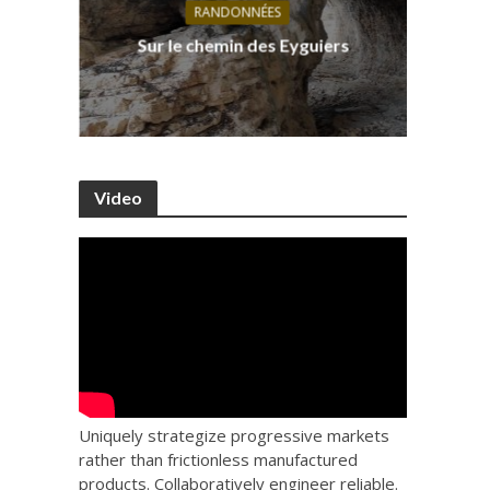
RANDONNÉES
s, ses
D
Sur le chemin des Eyguiers
Ca
Video
Uniquely strategize progressive markets
rather than frictionless manufactured
products. Collaboratively engineer reliable.