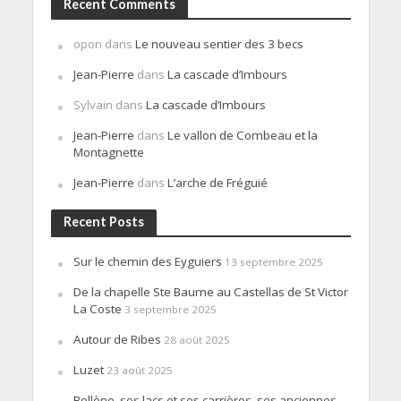
Recent Comments
opon
dans
Le nouveau sentier des 3 becs
Jean-Pierre
dans
La cascade d’Imbours
Sylvain
dans
La cascade d’Imbours
Jean-Pierre
dans
Le vallon de Combeau et la
Montagnette
Jean-Pierre
dans
L’arche de Fréguié
Recent Posts
Sur le chemin des Eyguiers
13 septembre 2025
De la chapelle Ste Baume au Castellas de St Victor
La Coste
3 septembre 2025
Autour de Ribes
28 août 2025
Luzet
23 août 2025
Bollène, ses lacs et ses carrières, ses anciennes