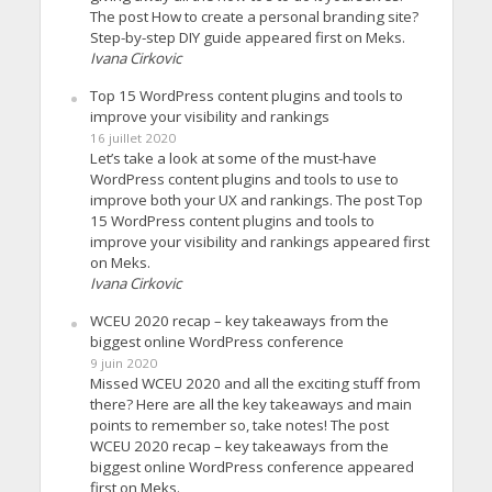
The post How to create a personal branding site?
Step-by-step DIY guide appeared first on Meks.
Ivana Cirkovic
Top 15 WordPress content plugins and tools to
improve your visibility and rankings
16 juillet 2020
Let’s take a look at some of the must-have
WordPress content plugins and tools to use to
improve both your UX and rankings. The post Top
15 WordPress content plugins and tools to
improve your visibility and rankings appeared first
on Meks.
Ivana Cirkovic
WCEU 2020 recap – key takeaways from the
biggest online WordPress conference
9 juin 2020
Missed WCEU 2020 and all the exciting stuff from
there? Here are all the key takeaways and main
points to remember so, take notes! The post
WCEU 2020 recap – key takeaways from the
biggest online WordPress conference appeared
first on Meks.