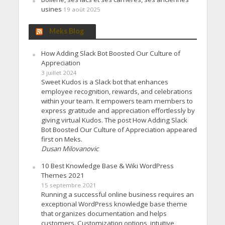
usines
19 août 2025
Meks Blog
How Adding Slack Bot Boosted Our Culture of
Appreciation
3 juillet 2024
Sweet Kudos is a Slack bot that enhances
employee recognition, rewards, and celebrations
within your team. It empowers team members to
express gratitude and appreciation effortlessly by
giving virtual Kudos. The post How Adding Slack
Bot Boosted Our Culture of Appreciation appeared
first on Meks.
Dusan Milovanovic
10 Best Knowledge Base & Wiki WordPress
Themes 2021
15 septembre 2021
Running a successful online business requires an
exceptional WordPress knowledge base theme
that organizes documentation and helps
customers. Customization options, intuitive