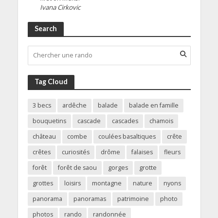
Ivana Cirkovic
Search
Tag Cloud
3 becs
ardêche
balade
balade en famille
bouquetins
cascade
cascades
chamois
château
combe
coulées basaltiques
crête
crêtes
curiosités
drôme
falaises
fleurs
forêt
forêt de saou
gorges
grotte
grottes
loisirs
montagne
nature
nyons
panorama
panoramas
patrimoine
photo
photos
rando
randonnée