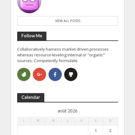
VIEW ALL POSTS
Follow Me
Collaboratively harness market-driven processes
whereas resource-leveling internal or "organic"
sources. Competently formulate.
Calendar
août 2026
L
M
M
J
V
S
D
1
2