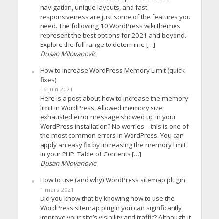
navigation, unique layouts, and fast
responsiveness are just some of the features you
need. The following 10 WordPress wiki themes
represent the best options for 2021 and beyond.
Explore the full range to determine […]
Dusan Milovanovic
How to increase WordPress Memory Limit (quick
fixes)
16 juin 2021
Here is a post about how to increase the memory
limit in WordPress. Allowed memory size
exhausted error message showed up in your
WordPress installation? No worries – this is one of
the most common errors in WordPress. You can
apply an easy fix by increasing the memory limit
in your PHP. Table of Contents […]
Dusan Milovanovic
How to use (and why) WordPress sitemap plugin
1 mars 2021
Did you know that by knowing how to use the
WordPress sitemap plugin you can significantly
improve your site’s visibility and traffic? Although it