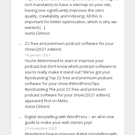
isn’t mandatory to have a sitemap on your site,
having one significantly improves the site’s
quality, crawlability and indexing. All this is
important for better optimization, which is why we
wanted […]
Ivana Cirkovic
22 free and premium podcast software for your
show [2021 edition]
18 janvier 2021
You’re determined to start or improve your
podcast but don’t know which podcast software to
use to really make it stand out? We’ve got you!
#podcasting Top 22 free and premium podcast
software for your show #WordPressTips
#podcasting The post 22 free and premium
podcast software for your show [2021 edition]
appeared first on Meks.
Ivana Cirkovic
Digital storytelling with WordPress – an all-in-one
guide to make your web stories pop!
23 novembre 2020
Wondering how to improve digital storytelling with