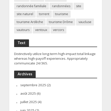
randonnée familiale
randonnées
site
site naturel
torrent
tourisme
tourisme Ardèche
tourisme Drôme
vaucluse
vautours
ventoux
vercors
Text
Distinctively utilize long-term high-impact total linkage
whereas high-payoff experiences. Appropriately
communicate 24/365.
Archives
septembre 2025
(2)
août 2025
(6)
juillet 2025
(4)
juin 2025
(2)