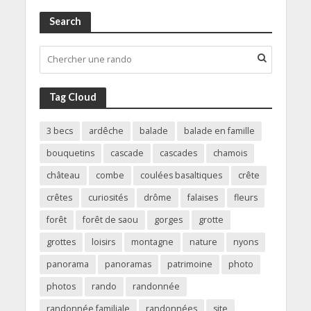
Search
Tag Cloud
3 becs
ardêche
balade
balade en famille
bouquetins
cascade
cascades
chamois
château
combe
coulées basaltiques
crête
crêtes
curiosités
drôme
falaises
fleurs
forêt
forêt de saou
gorges
grotte
grottes
loisirs
montagne
nature
nyons
panorama
panoramas
patrimoine
photo
photos
rando
randonnée
randonnée familiale
randonnées
site