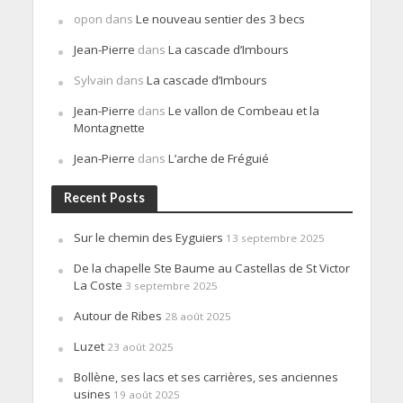
opon
dans
Le nouveau sentier des 3 becs
Jean-Pierre
dans
La cascade d’Imbours
Sylvain
dans
La cascade d’Imbours
Jean-Pierre
dans
Le vallon de Combeau et la
Montagnette
Jean-Pierre
dans
L’arche de Fréguié
Recent Posts
Sur le chemin des Eyguiers
13 septembre 2025
De la chapelle Ste Baume au Castellas de St Victor
La Coste
3 septembre 2025
Autour de Ribes
28 août 2025
Luzet
23 août 2025
Bollène, ses lacs et ses carrières, ses anciennes
usines
19 août 2025