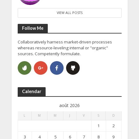
VIEW ALL POSTS
Follow Me
Collaboratively harness market-driven processes
whereas resource-leveling internal or "organic"
sources. Competently formulate.
Calendar
août 2026
L
M
M
J
V
S
D
1
2
3
4
5
6
7
8
9