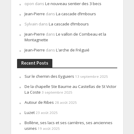
opon
dans
Le nouveau sentier des 3 becs
Jean-Pierre
dans
La cascade d’Imbours
Sylvain
dans
La cascade d’Imbours
Jean-Pierre
dans
Le vallon de Combeau et la
Montagnette
Jean-Pierre
dans
L’arche de Fréguié
Recent Posts
Sur le chemin des Eyguiers
13 septembre 2025
De la chapelle Ste Baume au Castellas de St Victor
La Coste
3 septembre 2025
Autour de Ribes
28 août 2025
Luzet
23 août 2025
Bollène, ses lacs et ses carrières, ses anciennes
usines
19 août 2025