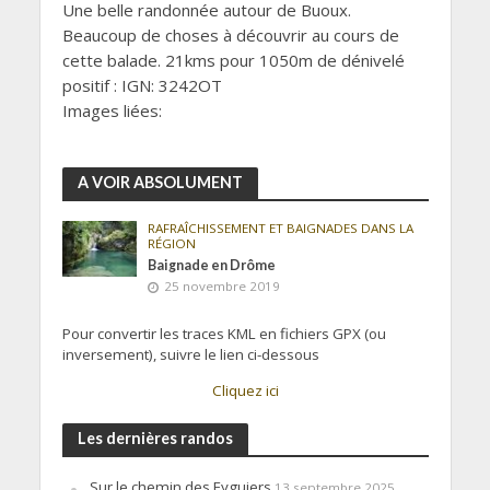
Une belle randonnée autour de Buoux.
Beaucoup de choses à découvrir au cours de
cette balade. 21kms pour 1050m de dénivelé
positif : IGN: 3242OT
Images liées:
A VOIR ABSOLUMENT
RAFRAÎCHISSEMENT ET BAIGNADES DANS LA
RÉGION
Baignade en Drôme
25 novembre 2019
Pour convertir les traces KML en fichiers GPX (ou
inversement), suivre le lien ci-dessous
Cliquez ici
Les dernières randos
Sur le chemin des Eyguiers
13 septembre 2025