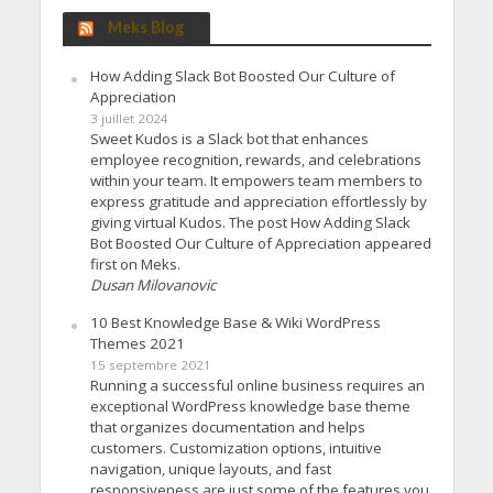
Meks Blog
How Adding Slack Bot Boosted Our Culture of
Appreciation
3 juillet 2024
Sweet Kudos is a Slack bot that enhances
employee recognition, rewards, and celebrations
within your team. It empowers team members to
express gratitude and appreciation effortlessly by
giving virtual Kudos. The post How Adding Slack
Bot Boosted Our Culture of Appreciation appeared
first on Meks.
Dusan Milovanovic
10 Best Knowledge Base & Wiki WordPress
Themes 2021
15 septembre 2021
Running a successful online business requires an
exceptional WordPress knowledge base theme
that organizes documentation and helps
customers. Customization options, intuitive
navigation, unique layouts, and fast
responsiveness are just some of the features you