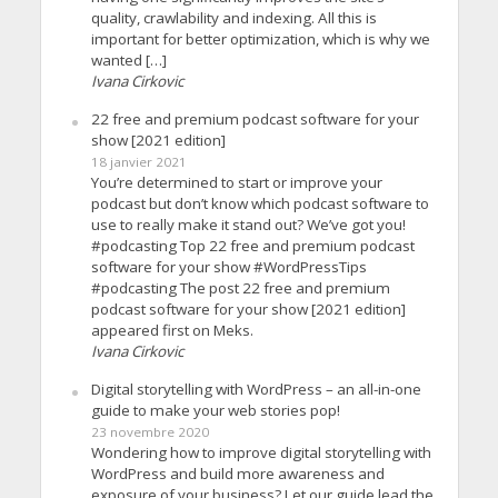
quality, crawlability and indexing. All this is
important for better optimization, which is why we
wanted […]
Ivana Cirkovic
22 free and premium podcast software for your
show [2021 edition]
18 janvier 2021
You’re determined to start or improve your
podcast but don’t know which podcast software to
use to really make it stand out? We’ve got you!
#podcasting Top 22 free and premium podcast
software for your show #WordPressTips
#podcasting The post 22 free and premium
podcast software for your show [2021 edition]
appeared first on Meks.
Ivana Cirkovic
Digital storytelling with WordPress – an all-in-one
guide to make your web stories pop!
23 novembre 2020
Wondering how to improve digital storytelling with
WordPress and build more awareness and
exposure of your business? Let our guide lead the