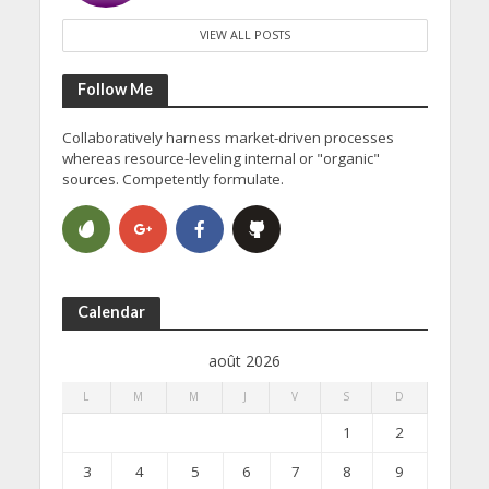
VIEW ALL POSTS
Follow Me
Collaboratively harness market-driven processes
whereas resource-leveling internal or "organic"
sources. Competently formulate.
Calendar
août 2026
L
M
M
J
V
S
D
1
2
3
4
5
6
7
8
9