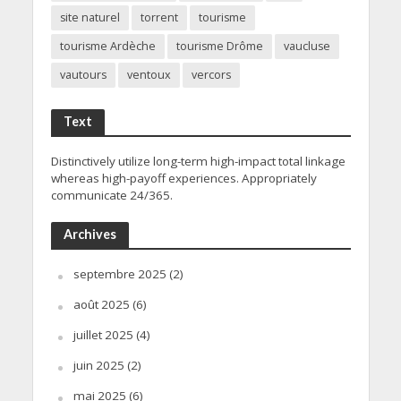
site naturel
torrent
tourisme
tourisme Ardèche
tourisme Drôme
vaucluse
vautours
ventoux
vercors
Text
Distinctively utilize long-term high-impact total linkage
whereas high-payoff experiences. Appropriately
communicate 24/365.
Archives
septembre 2025
(2)
août 2025
(6)
juillet 2025
(4)
juin 2025
(2)
mai 2025
(6)