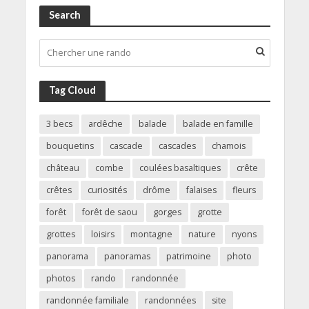
Search
Tag Cloud
3 becs
ardêche
balade
balade en famille
bouquetins
cascade
cascades
chamois
château
combe
coulées basaltiques
crête
crêtes
curiosités
drôme
falaises
fleurs
forêt
forêt de saou
gorges
grotte
grottes
loisirs
montagne
nature
nyons
panorama
panoramas
patrimoine
photo
photos
rando
randonnée
randonnée familiale
randonnées
site