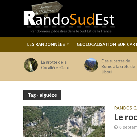
LES RANDONNÉES
GÉOLOCALISATION SUR CAR
Des sucettes de
La grotte de la
Borne à la crête de
Cocalière -Gard
Jiboui
Tag - aiguèze
RANDOS G
Le ro
6 septe