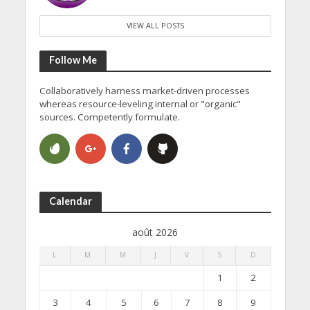
VIEW ALL POSTS
Follow Me
Collaboratively harness market-driven processes
whereas resource-leveling internal or "organic"
sources. Competently formulate.
Calendar
août 2026
L
M
M
J
V
S
D
1
2
3
4
5
6
7
8
9