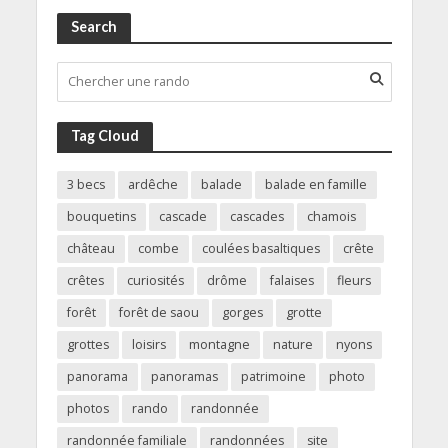
Search
Tag Cloud
3 becs
ardêche
balade
balade en famille
bouquetins
cascade
cascades
chamois
château
combe
coulées basaltiques
crête
crêtes
curiosités
drôme
falaises
fleurs
forêt
forêt de saou
gorges
grotte
grottes
loisirs
montagne
nature
nyons
panorama
panoramas
patrimoine
photo
photos
rando
randonnée
randonnée familiale
randonnées
site