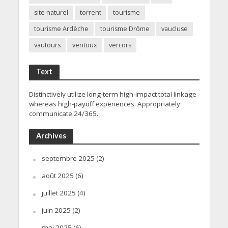
site naturel
torrent
tourisme
tourisme Ardèche
tourisme Drôme
vaucluse
vautours
ventoux
vercors
Text
Distinctively utilize long-term high-impact total linkage
whereas high-payoff experiences. Appropriately
communicate 24/365.
Archives
septembre 2025
(2)
août 2025
(6)
juillet 2025
(4)
juin 2025
(2)
mai 2025
(6)