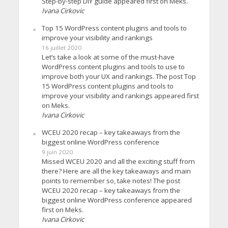
Step-by-step DIY guide appeared first on Meks.
Ivana Cirkovic
Top 15 WordPress content plugins and tools to
improve your visibility and rankings
16 juillet 2020
Let’s take a look at some of the must-have
WordPress content plugins and tools to use to
improve both your UX and rankings. The post Top
15 WordPress content plugins and tools to
improve your visibility and rankings appeared first
on Meks.
Ivana Cirkovic
WCEU 2020 recap – key takeaways from the
biggest online WordPress conference
9 juin 2020
Missed WCEU 2020 and all the exciting stuff from
there? Here are all the key takeaways and main
points to remember so, take notes! The post
WCEU 2020 recap – key takeaways from the
biggest online WordPress conference appeared
first on Meks.
Ivana Cirkovic