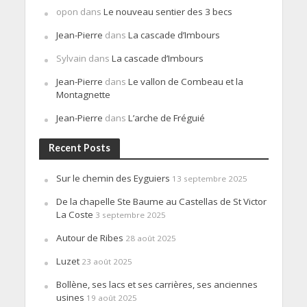
opon
dans
Le nouveau sentier des 3 becs
Jean-Pierre
dans
La cascade d’Imbours
Sylvain
dans
La cascade d’Imbours
Jean-Pierre
dans
Le vallon de Combeau et la
Montagnette
Jean-Pierre
dans
L’arche de Fréguié
Recent Posts
Sur le chemin des Eyguiers
13 septembre 2025
De la chapelle Ste Baume au Castellas de St Victor
La Coste
3 septembre 2025
Autour de Ribes
28 août 2025
Luzet
23 août 2025
Bollène, ses lacs et ses carrières, ses anciennes
usines
19 août 2025