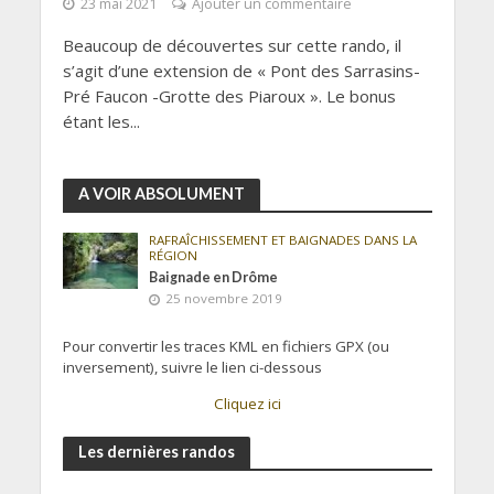
23 mai 2021
Ajouter un commentaire
Beaucoup de découvertes sur cette rando, il
s’agit d’une extension de « Pont des Sarrasins-
Pré Faucon -Grotte des Piaroux ». Le bonus
étant les...
A VOIR ABSOLUMENT
RAFRAÎCHISSEMENT ET BAIGNADES DANS LA
RÉGION
Baignade en Drôme
25 novembre 2019
Pour convertir les traces KML en fichiers GPX (ou
inversement), suivre le lien ci-dessous
Cliquez ici
Les dernières randos