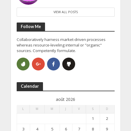
VIEW ALL POSTS
Follow Me
Collaboratively harness market-driven processes
whereas resource-leveling internal or "organic"
sources. Competently formulate.
Calendar
août 2026
L
M
M
J
V
S
D
1
2
3
4
5
6
7
8
9