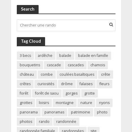
Search
Tag Cloud
3 becs
ardêche
balade
balade en famille
bouquetins
cascade
cascades
chamois
château
combe
coulées basaltiques
crête
crêtes
curiosités
drôme
falaises
fleurs
forêt
forêt de saou
gorges
grotte
grottes
loisirs
montagne
nature
nyons
panorama
panoramas
patrimoine
photo
photos
rando
randonnée
randonnée familiale
randonnées
site