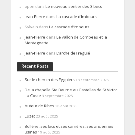
opon
dans
Le nouveau sentier des 3 becs
Jean-Pierre
dans
La cascade d’Imbours
Sylvain
dans
La cascade d’Imbours
Jean-Pierre
dans
Le vallon de Combeau et la
Montagnette
Jean-Pierre
dans
L’arche de Fréguié
Recent Posts
Sur le chemin des Eyguiers
13 septembre 2025
De la chapelle Ste Baume au Castellas de St Victor
La Coste
3 septembre 2025
Autour de Ribes
28 août 2025
Luzet
23 août 2025
Bollène, ses lacs et ses carrières, ses anciennes
usines
19 août 2025