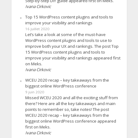
Step-by-step DIY guide appeared first on Meks.
Ivana Cirkovic
Top 15 WordPress content plugins and tools to
improve your visibility and rankings
16 juillet 2020
Let’s take a look at some of the must-have
WordPress content plugins and tools to use to
improve both your UX and rankings. The post Top
15 WordPress content plugins and tools to
improve your visibility and rankings appeared first
on Meks.
Ivana Cirkovic
WCEU 2020 recap – key takeaways from the
biggest online WordPress conference
9 juin 2020
Missed WCEU 2020 and all the exciting stuff from
there? Here are all the key takeaways and main
points to remember so, take notes! The post
WCEU 2020 recap – key takeaways from the
biggest online WordPress conference appeared
first on Meks.
Ivana Cirkovic