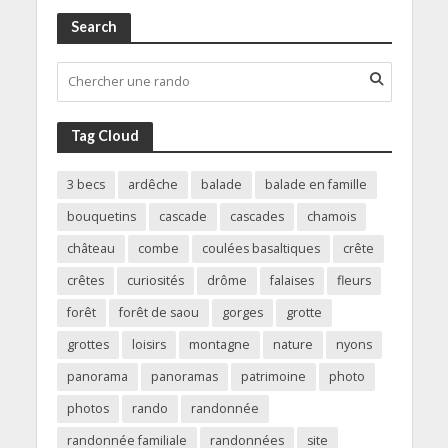
Search
Tag Cloud
3 becs
ardêche
balade
balade en famille
bouquetins
cascade
cascades
chamois
château
combe
coulées basaltiques
crête
crêtes
curiosités
drôme
falaises
fleurs
forêt
forêt de saou
gorges
grotte
grottes
loisirs
montagne
nature
nyons
panorama
panoramas
patrimoine
photo
photos
rando
randonnée
randonnée familiale
randonnées
site