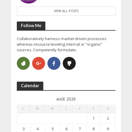
VIEW ALL POSTS
Follow Me
Collaboratively harness market-driven processes
whereas resource-leveling internal or "organic"
sources. Competently formulate.
Calendar
août 2026
L
M
M
J
V
S
D
1
2
3
4
5
6
7
8
9