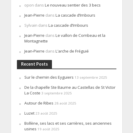
opon
dans
Le nouveau sentier des 3 becs
Jean-Pierre
dans
La cascade d’Imbours
Sylvain
dans
La cascade d’Imbours
Jean-Pierre
dans
Le vallon de Combeau et la
Montagnette
Jean-Pierre
dans
L’arche de Fréguié
Recent Posts
Sur le chemin des Eyguiers
13 septembre 2025
De la chapelle Ste Baume au Castellas de St Victor
La Coste
3 septembre 2025
Autour de Ribes
28 août 2025
Luzet
23 août 2025
Bollène, ses lacs et ses carrières, ses anciennes
usines
19 août 2025