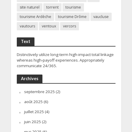
site naturel
torrent
tourisme
tourisme Ardèche
tourisme Drôme
vaucluse
vautours
ventoux
vercors
Text
Distinctively utilize long-term high-impact total linkage
whereas high-payoff experiences. Appropriately
communicate 24/365.
Archives
septembre 2025
(2)
août 2025
(6)
juillet 2025
(4)
juin 2025
(2)
mai 2025
(6)