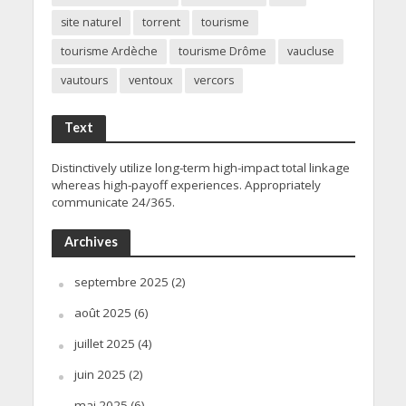
site naturel
torrent
tourisme
tourisme Ardèche
tourisme Drôme
vaucluse
vautours
ventoux
vercors
Text
Distinctively utilize long-term high-impact total linkage
whereas high-payoff experiences. Appropriately
communicate 24/365.
Archives
septembre 2025
(2)
août 2025
(6)
juillet 2025
(4)
juin 2025
(2)
mai 2025
(6)