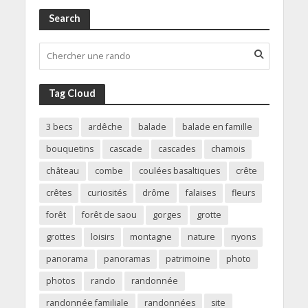
Search
Tag Cloud
3 becs
ardêche
balade
balade en famille
bouquetins
cascade
cascades
chamois
château
combe
coulées basaltiques
crête
crêtes
curiosités
drôme
falaises
fleurs
forêt
forêt de saou
gorges
grotte
grottes
loisirs
montagne
nature
nyons
panorama
panoramas
patrimoine
photo
photos
rando
randonnée
randonnée familiale
randonnées
site