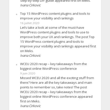
Step-by-step DIY guide appeared first on Meks.
Ivana Cirkovic
Top 15 WordPress content plugins and tools to
improve your visibility and rankings
16 juillet 2020
Let’s take a look at some of the must-have
WordPress content plugins and tools to use to
improve both your UX and rankings. The post Top
15 WordPress content plugins and tools to
improve your visibility and rankings appeared first
on Meks.
Ivana Cirkovic
WCEU 2020 recap – key takeaways from the
biggest online WordPress conference
9 juin 2020
Missed WCEU 2020 and all the exciting stuff from
there? Here are all the key takeaways and main
points to remember so, take notes! The post
WCEU 2020 recap – key takeaways from the
biggest online WordPress conference appeared
first on Meks.
Ivana Cirkovic