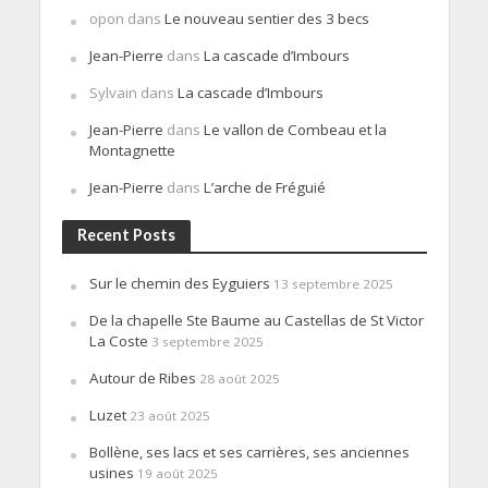
opon
dans
Le nouveau sentier des 3 becs
Jean-Pierre
dans
La cascade d’Imbours
Sylvain
dans
La cascade d’Imbours
Jean-Pierre
dans
Le vallon de Combeau et la
Montagnette
Jean-Pierre
dans
L’arche de Fréguié
Recent Posts
Sur le chemin des Eyguiers
13 septembre 2025
De la chapelle Ste Baume au Castellas de St Victor
La Coste
3 septembre 2025
Autour de Ribes
28 août 2025
Luzet
23 août 2025
Bollène, ses lacs et ses carrières, ses anciennes
usines
19 août 2025