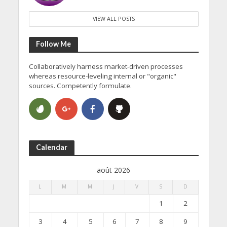
VIEW ALL POSTS
Follow Me
Collaboratively harness market-driven processes
whereas resource-leveling internal or "organic"
sources. Competently formulate.
Calendar
août 2026
L
M
M
J
V
S
D
1
2
3
4
5
6
7
8
9