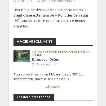
23 mai 2021
Ajouter un commentaire
Beaucoup de découvertes sur cette rando, il
s’agit d’une extension de « Pont des Sarrasins-
Pré Faucon -Grotte des Piaroux ». Le bonus
étant les...
A VOIR ABSOLUMENT
RAFRAÎCHISSEMENT ET BAIGNADES DANS LA
RÉGION
Baignade en Drôme
25 novembre 2019
Pour convertir les traces KML en fichiers GPX (ou
inversement), suivre le lien ci-dessous
Cliquez ici
Les dernières randos