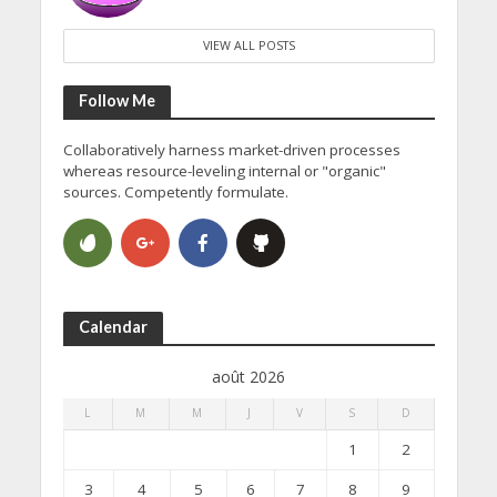
VIEW ALL POSTS
Follow Me
Collaboratively harness market-driven processes
whereas resource-leveling internal or "organic"
sources. Competently formulate.
Calendar
août 2026
L
M
M
J
V
S
D
1
2
3
4
5
6
7
8
9