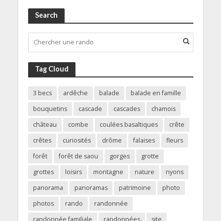
Search
Tag Cloud
3 becs
ardêche
balade
balade en famille
bouquetins
cascade
cascades
chamois
château
combe
coulées basaltiques
crête
crêtes
curiosités
drôme
falaises
fleurs
forêt
forêt de saou
gorges
grotte
grottes
loisirs
montagne
nature
nyons
panorama
panoramas
patrimoine
photo
photos
rando
randonnée
randonnée familiale
randonnées
site