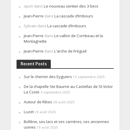
opon
dans
Le nouveau sentier des 3 becs
Jean-Pierre
dans
La cascade d’Imbours
Sylvain
dans
La cascade d’Imbours
Jean-Pierre
dans
Le vallon de Combeau et la
Montagnette
Jean-Pierre
dans
L’arche de Fréguié
Recent Posts
Sur le chemin des Eyguiers
13 septembre 2025
De la chapelle Ste Baume au Castellas de St Victor
La Coste
3 septembre 2025
Autour de Ribes
28 août 2025
Luzet
23 août 2025
Bollène, ses lacs et ses carrières, ses anciennes
usines
19 août 2025