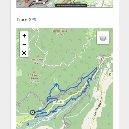
Trace GPS:
+
−