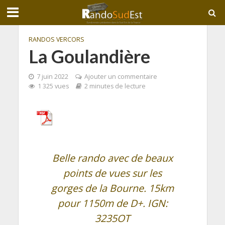
RANDOS VERCORS
La Goulandière
7 juin 2022
Ajouter un commentaire
1 325 vues
2 minutes de lecture
Belle rando avec de beaux
points de vues sur les
gorges de la Bourne. 15km
pour 1150m de D+. IGN:
3235OT