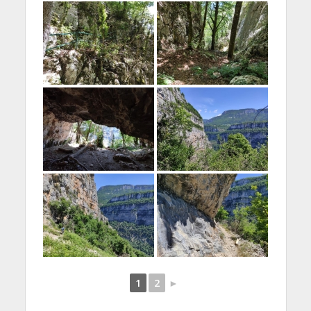
1
2
►