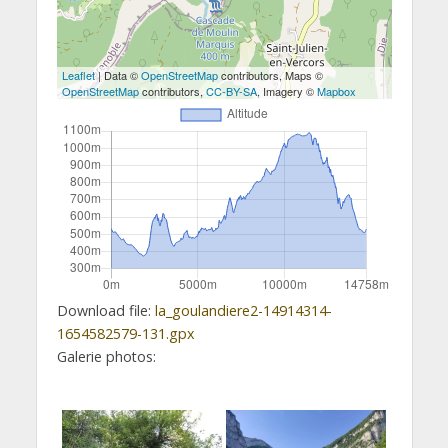
Leaflet
| Data ©
OpenStreetMap
contributors, Maps ©
OpenStreetMap
contributors,
CC-BY-SA
, Imagery ©
Mapbox
Download file:
la_goulandiere2-14914314-
1654582579-131.gpx
Galerie photos: