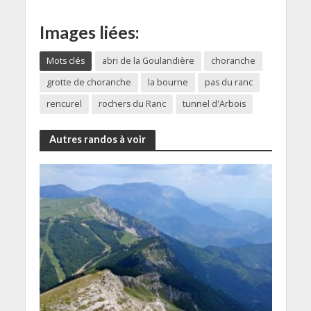
Images liées:
Mots clés
abri de la Goulandière
choranche
grotte de choranche
la bourne
pas du ranc
rencurel
rochers du Ranc
tunnel d'Arbois
Autres randos à voir