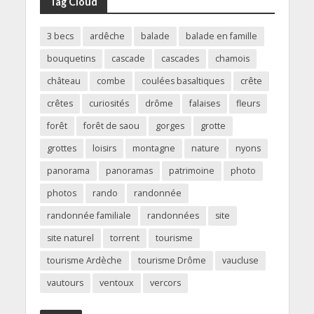
Tag Cloud
3 becs
ardêche
balade
balade en famille
bouquetins
cascade
cascades
chamois
château
combe
coulées basaltiques
crête
crêtes
curiosités
drôme
falaises
fleurs
forêt
forêt de saou
gorges
grotte
grottes
loisirs
montagne
nature
nyons
panorama
panoramas
patrimoine
photo
photos
rando
randonnée
randonnée familiale
randonnées
site
site naturel
torrent
tourisme
tourisme Ardèche
tourisme Drôme
vaucluse
vautours
ventoux
vercors