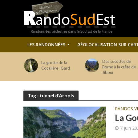
LES RANDONNÉES
GÉOLOCALISATION SUR CAR
Des sucettes de
La grotte de la
Borne à la crête de
Cocalière -Gard
Jiboui
Tag - tunnel d’Arbois
RANDOS V
La Go
7 juin 2