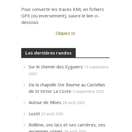
.
Pour convertir les traces KML en fichiers
GPX (ou inversement), suivre le lien ci-
dessous
Cliquez ici
Les dernières randos
Sur le chemin des Eyguiers
13 septembre
2025
De la chapelle Ste Baume au Castellas
de St Victor La Coste
3 septembre 2025
Autour de Ribes
28 août 2025
Luzet
23 août 2025
Bollène, ses lacs et ses carrières, ses
anciennes usines
19 août 2025