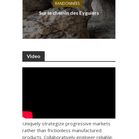
RANDONNÉES
s, ses
D
Sur le chemin des Eyguiers
Ca
Video
Uniquely strategize progressive markets
rather than frictionless manufactured
products. Collaboratively engineer reliable.