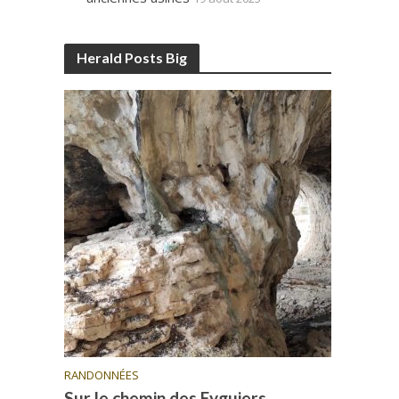
Herald Posts Big
RANDONNÉES
Sur le chemin des Eyguiers