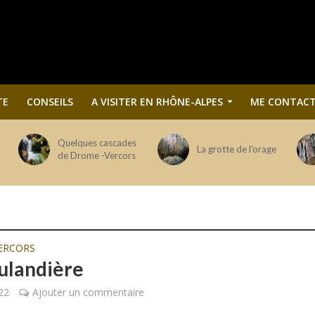
TE
CONSEILS
A VISITER EN RHÔNE-ALPES
ME CONTACT
Quelques cascades
La grotte de l’orage
de Drome -Vercors
ERCORS
ulandière
022
Ajouter un commentaire