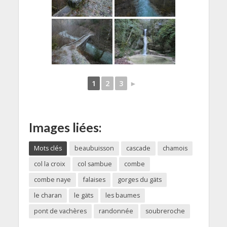
1
2
3
►
Images liées:
Mots clés
beaubuisson
cascade
chamois
col la croix
col sambue
combe
combe naye
falaises
gorges du gäts
le charan
le gäts
les baumes
pont de vachères
randonnée
soubreroche