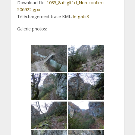
Download file:
1035_8ufsglt1d_Non-confirm-
506922.gpx
Téléchargement trace KML:
le gats3
Galerie photos: