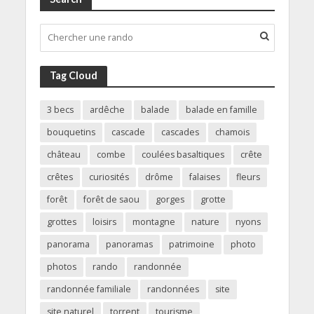
Tag Cloud
3 becs
ardêche
balade
balade en famille
bouquetins
cascade
cascades
chamois
château
combe
coulées basaltiques
crête
crêtes
curiosités
drôme
falaises
fleurs
forêt
forêt de saou
gorges
grotte
grottes
loisirs
montagne
nature
nyons
panorama
panoramas
patrimoine
photo
photos
rando
randonnée
randonnée familiale
randonnées
site
site naturel
torrent
tourisme