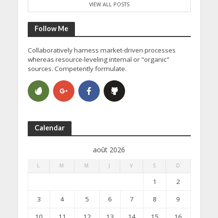
VIEW ALL POSTS
Follow Me
Collaboratively harness market-driven processes
whereas resource-leveling internal or "organic"
sources. Competently formulate.
Calendar
août 2026
L
M
M
J
V
S
D
1
2
3
4
5
6
7
8
9
10
11
12
13
14
15
16