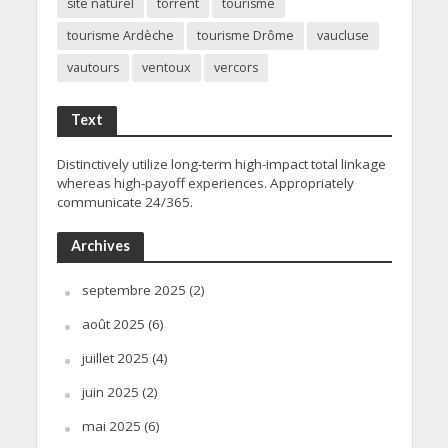
site naturel
torrent
tourisme
tourisme Ardèche
tourisme Drôme
vaucluse
vautours
ventoux
vercors
Text
Distinctively utilize long-term high-impact total linkage
whereas high-payoff experiences. Appropriately
communicate 24/365.
Archives
septembre 2025
(2)
août 2025
(6)
juillet 2025
(4)
juin 2025
(2)
mai 2025
(6)