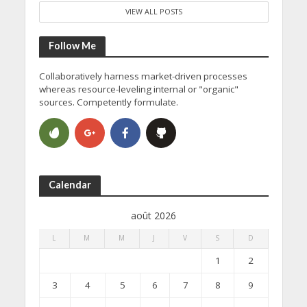
VIEW ALL POSTS
Follow Me
Collaboratively harness market-driven processes
whereas resource-leveling internal or "organic"
sources. Competently formulate.
Calendar
août 2026
L
M
M
J
V
S
D
1
2
3
4
5
6
7
8
9