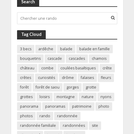
Search
Tag Cloud
3 becs
ardêche
balade
balade en famille
bouquetins
cascade
cascades
chamois
château
combe
coulées basaltiques
crête
crêtes
curiosités
drôme
falaises
fleurs
forêt
forêt de saou
gorges
grotte
grottes
loisirs
montagne
nature
nyons
panorama
panoramas
patrimoine
photo
photos
rando
randonnée
randonnée familiale
randonnées
site